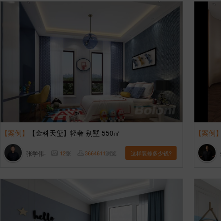
【案例】
【金科天玺】轻奢 别墅 550㎡
【案例
张学伟-
12
张
3664611
浏览
这样装修多少钱?