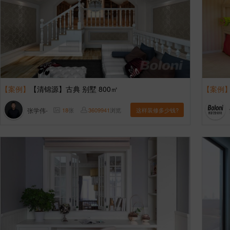
【案例】
【清锦源】古典 别墅 800㎡
【案例
张学伟-
18
张
3609941
浏览
这样装修多少钱?