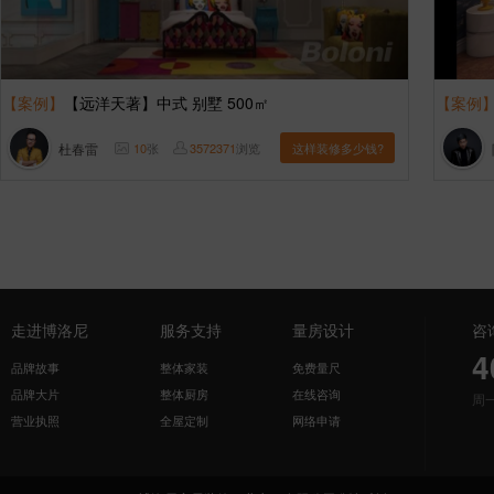
【案例】
【远洋天著】中式 别墅 500㎡
【案例
杜春雷
10
张
3572371
浏览
这样装修多少钱?
走进博洛尼
服务支持
量房设计
咨
4
品牌故事
整体家装
免费量尺
品牌大片
整体厨房
在线咨询
周
营业执照
全屋定制
网络申请