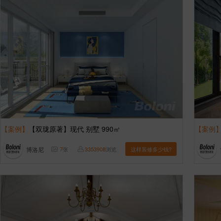
【案例】
【双珑原著】现代 别墅 990㎡
【案例
博洛尼
7
张
3353908
浏览
这样装修多少钱?