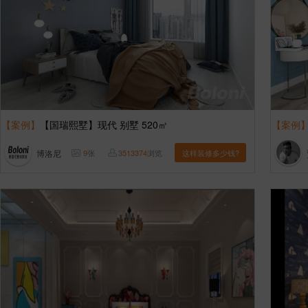
【案例】
【国瑞熙墅】现代 别墅 520㎡
【案例
博洛尼
9
张
3513374
浏览
这样装修多少钱?