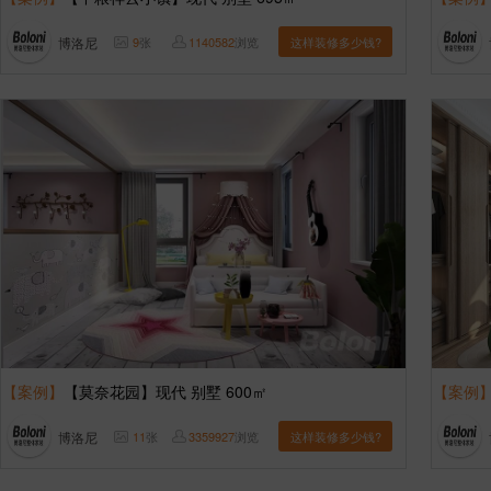
博洛尼
9
张
1140582
浏览
这样装修多少钱?
【案例】
【莫奈花园】现代 别墅 600㎡
【案例
博洛尼
11
张
3359927
浏览
这样装修多少钱?