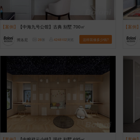
【案例】
【中海九号公馆】古典 别墅 700㎡
【案例
博洛尼
26
张
4248102
浏览
这样装修多少钱?
【案例】
【中粮祥云小镇】现代 别墅 695㎡
【案例