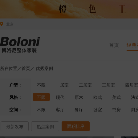
北京
首页
经典
所在位置／
首页
／
优秀案例
户型：
不限
一居室
二居室
三居室
四居室
风格：
不限
现代
原木
欧式
美式
法
空间：
不限
客厅
餐厅
卧室
书房
厨
面积排序
最新发布
热点案例