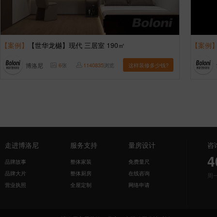
【案例】
【世华龙樾】现代 三居室 190㎡
【案例
博洛尼
6
张
1140835
浏览
这样装修多少钱?
走进博洛尼
服务支持
量房设计
咨
4
品牌故事
整体家装
免费量尺
品牌大片
整体厨房
在线咨询
周
营业执照
全屋定制
网络申请