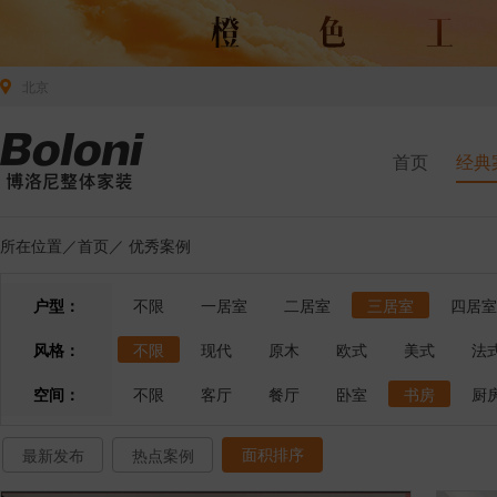
北京
首页
经典
所在位置／
首页
／
优秀案例
户型：
不限
一居室
二居室
三居室
四居室
风格：
不限
现代
原木
欧式
美式
法
空间：
不限
客厅
餐厅
卧室
书房
厨
面积排序
最新发布
热点案例