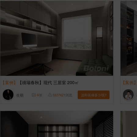
【案例】
【禧瑞春秋】现代 三居室 200㎡
【案例
生萌
6
张
3327621
浏览
这样装修多少钱?