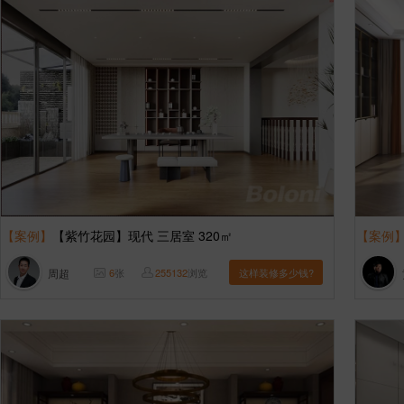
【案例】
【紫竹花园】现代 三居室 320㎡
【案例
周超
6
张
255132
浏览
这样装修多少钱?