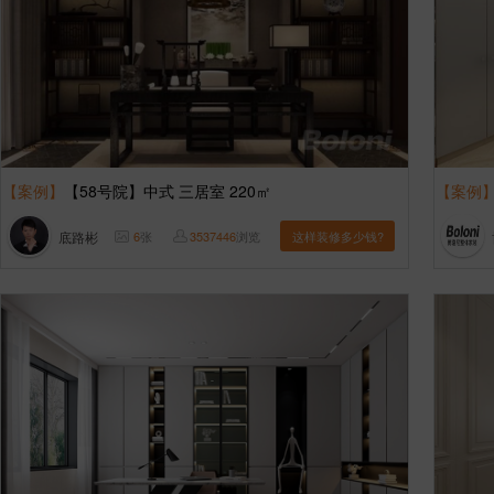
【案例】
【58号院】中式 三居室 220㎡
【案例
底路彬
6
张
3537446
浏览
这样装修多少钱?