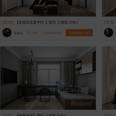
【案例】
【东花市北里中区 】现代 三居室 216㎡
【案例
渠海东
10
张
2082044
浏览
这样装修多少钱?
【案例】
【丽都水岸】现代 三居室 210㎡
【案例