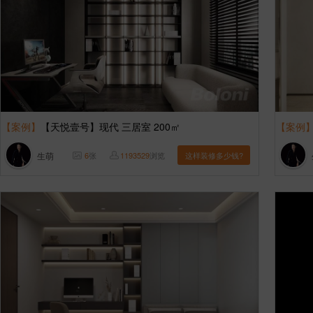
【案例】
【天悦壹号】现代 三居室 200㎡
【案例
生萌
6
张
1193529
浏览
这样装修多少钱?