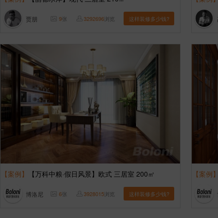
贾朋
9
张
3292696
浏览
这样装修多少钱?
【案例】
【万科中粮·假日风景】欧式 三居室 200㎡
【案例
博洛尼
6
张
3928015
浏览
这样装修多少钱?