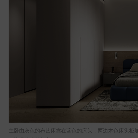
主卧由灰色的布艺床靠在蓝色的床头，两边木色床头柜