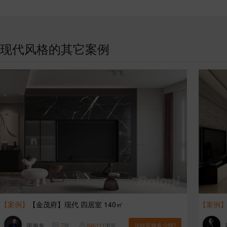
现代风格的其它案例
【案例】
【金茂府】现代 四居室 140㎡
【案例
渠海东
7
张
846111
浏览
这样装修多少钱?