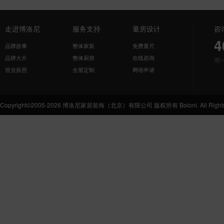
走进博洛尼
服务支持
量房设计
咨
4
品牌故事
整体家装
免费量尺
品牌大片
整体厨房
在线咨询
周
营业执照
全屋定制
网络申请
Copyright©2005-2026 博洛尼家居装饰（北京）有限公司 版权所有 Boloni. All Rights 