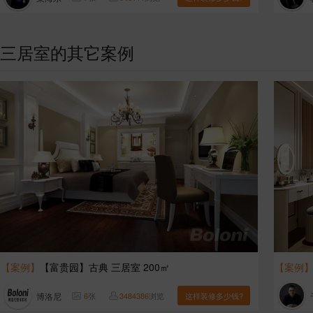
三居室的其它案例
【案例】
【富贵园】古典 三居室 200㎡
【案例
博洛尼
6
张
3484386
浏览
这样装修多少钱?