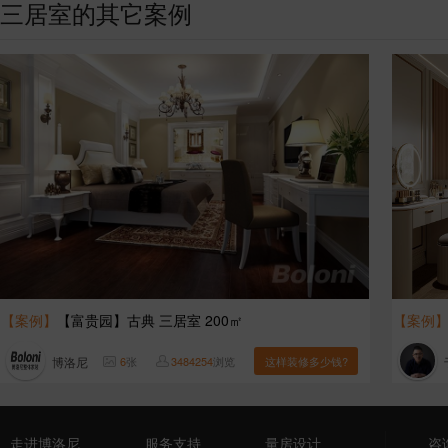
三居室的其它案例
【案例】
【富贵园】古典 三居室 200㎡
【案例
博洛尼
6
张
3484254
浏览
这样装修多少钱?
走进博洛尼
服务支持
量房设计
咨