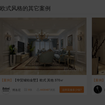
欧式风格的其它案例
【案例】
【华贸城铂金墅】欧式 其他 370㎡
【案例
博洛尼
9
张
4430487
浏览
这样装修多少钱?