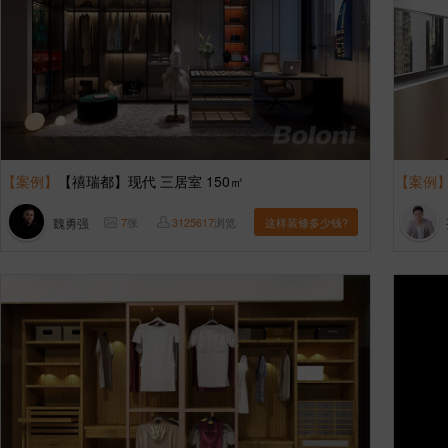
【案例】
【禧瑞都】现代 三居室 150㎡
【案例
魏勇强
7
张
3125617
浏览
这样装修多少钱?