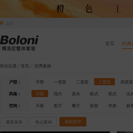
北京
首页
经典
所在位置／
首页
／
优秀案例
户型：
不限
一居室
二居室
三居室
四居室
风格：
不限
现代
原木
欧式
美式
法
空间：
不限
客厅
餐厅
卧室
书房
厨
面积排序
最新发布
热点案例