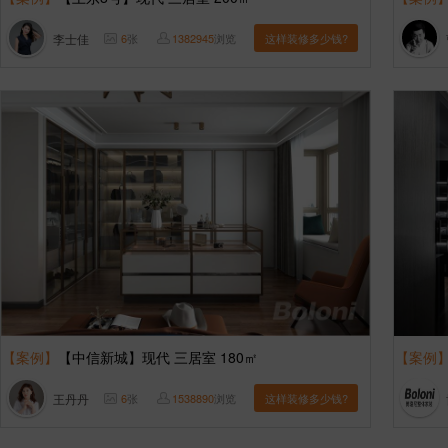
李士佳
6
张
1382945
浏览
这样装修多少钱?
【案例】
【中信新城】现代 三居室 180㎡
【案例
王丹丹
6
张
1538890
浏览
这样装修多少钱?