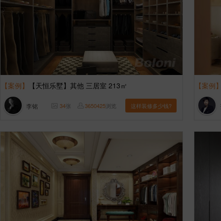
【案例】
【天恒乐墅】其他 三居室 213㎡
【案例
李铭
34
张
3650425
浏览
这样装修多少钱?