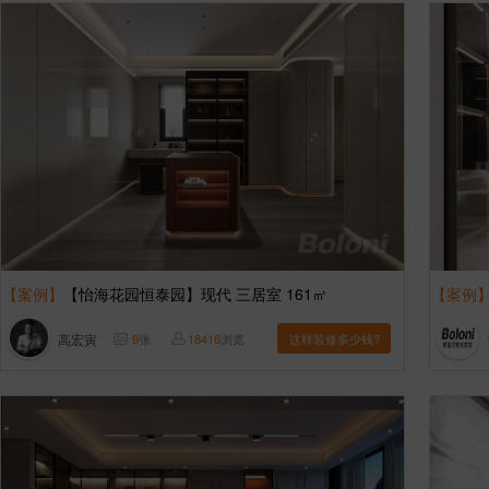
【案例】
【怡海花园恒泰园】现代 三居室 161㎡
【案例
高宏寅
9
张
18416
浏览
这样装修多少钱?