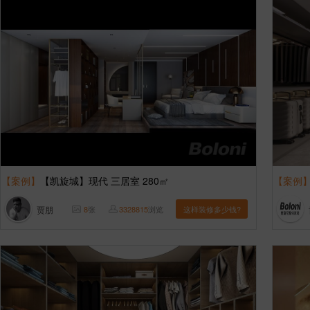
【案例】
【凯旋城】现代 三居室 280㎡
【案例
贾朋
8
张
3328815
浏览
这样装修多少钱?