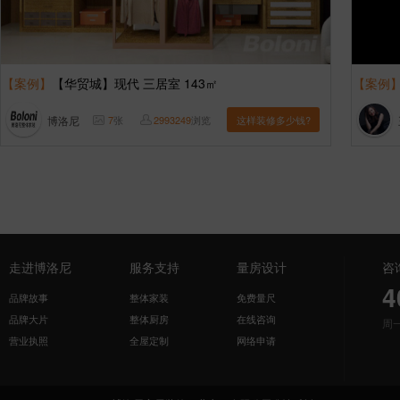
【案例】
【华贸城】现代 三居室 143㎡
【案例
博洛尼
7
张
2993249
浏览
这样装修多少钱?
走进博洛尼
服务支持
量房设计
咨
4
品牌故事
整体家装
免费量尺
品牌大片
整体厨房
在线咨询
周
营业执照
全屋定制
网络申请