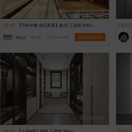
【案例】
【万科中粮·假日风景】欧式 三居室 200㎡
【案例
博洛尼
6
张
3928015
浏览
这样装修多少钱?
【案例】
【上东8号】现代 三居室 200㎡
【案例