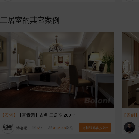
三居室的其它案例
【案例】
【富贵园】古典 三居室 200㎡
【案例
博洛尼
6
张
3484300
浏览
这样装修多少钱?