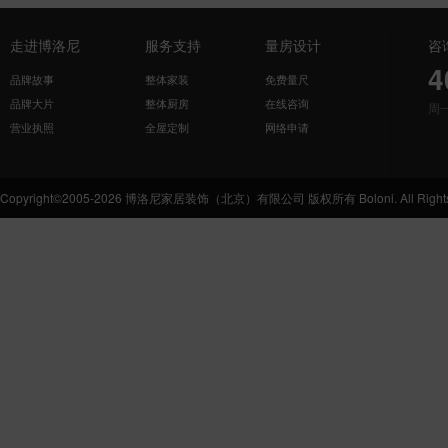
走进博洛尼
服务支持
量房设计
咨
4
品牌故事
整体家装
免费量尺
品牌大片
整体厨房
在线咨询
周
营业执照
全屋定制
网络申请
Copyright©2005-2026 博洛尼家居装饰（北京）有限公司 版权所有 Boloni. All Rights 