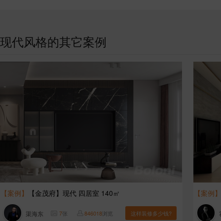
现代风格的其它案例
【案例】
【金茂府】现代 四居室 140㎡
【案例
渠海东
7
张
846018
浏览
这样装修多少钱?