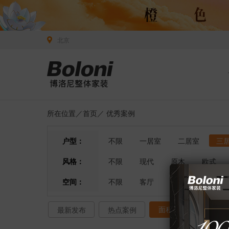
北京
所在位置／
首页
／
优秀案例
户型：
不限
一居室
二居室
三
风格：
不限
现代
原木
欧式
空间：
不限
客厅
餐厅
卧室
面积排序
最新发布
热点案例