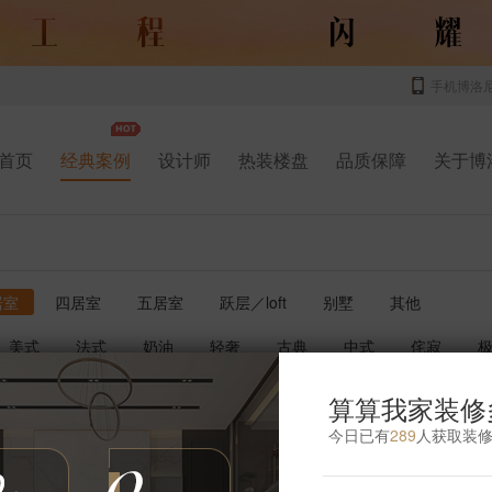
手机博洛
首页
经典案例
设计师
热装楼盘
品质保障
关于博
居室
四居室
五居室
跃层／loft
别墅
其他
美式
法式
奶油
轻奢
古典
中式
侘寂
书房
厨房
玄关
庭院
儿童房
卫生间
影音室
算算我家装修
今日已有
289
人获取装