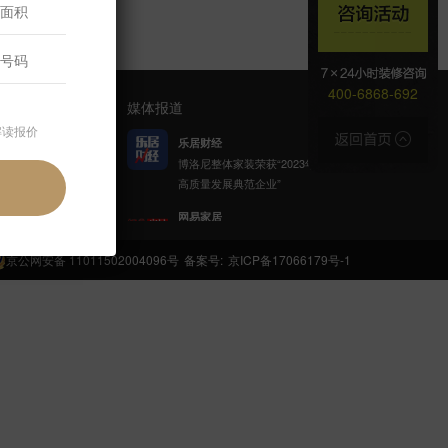
400-6868-692
媒体报道
解读报价
乐居财经
博洛尼整体家装荣获“2023年家居
网易家居
高质量发展典范企业”
博洛尼携手网易公益发起「健康
官方公众号
呼吸计划」
新浪家居
京公网安备 11011502004096号
备案号:
京ICP备17066179号-1
博洛尼整体家装顾克荣获「2022
(第八届)中国家居杰出人物」称
号
乐居财经
博洛尼整体家装荣获“2023年家居
高质量发展典范企业”