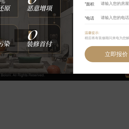
*面积
0
*电话
咨询我们
温馨提示:
400-6868-692
稍后将有装修顾问来电为您
周一至周日 24小时免费服务热线
手机端首页
 All Rights Reserved.