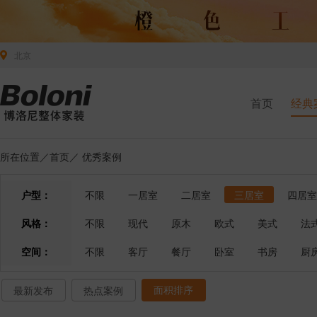
北京
首页
经典
所在位置／
首页
／
优秀案例
户型：
不限
一居室
二居室
三居室
四居室
风格：
不限
现代
原木
欧式
美式
法
空间：
不限
客厅
餐厅
卧室
书房
厨
面积排序
最新发布
热点案例