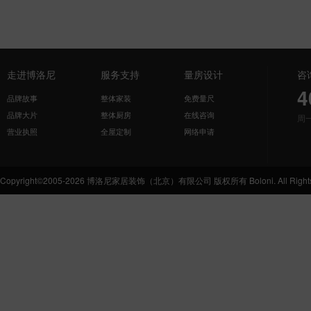
走进博洛尼
服务支持
量房设计
咨
4
品牌故事
整体家装
免费量尺
品牌大片
整体厨房
在线咨询
周
营业执照
全屋定制
网络申请
Copyright©2005-2026 博洛尼家居装饰（北京）有限公司 版权所有 Boloni. All Rights 