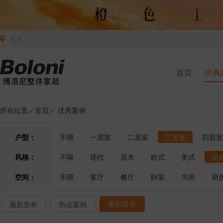
北京
首页
经典
所在位置／
首页
／
优秀案例
户型：
不限
一居室
二居室
三居室
四居室
风格：
不限
现代
原木
欧式
美式
法
空间：
不限
客厅
餐厅
卧室
书房
厨
面积排序
最新发布
热点案例