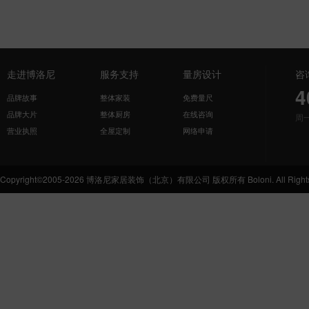
走进博洛尼
服务支持
量房设计
咨
4
品牌故事
整体家装
免费量尺
品牌大片
整体厨房
在线咨询
周
营业执照
全屋定制
网络申请
Copyright©2005-2026 博洛尼家居装饰（北京）有限公司 版权所有 Boloni. All Rights 