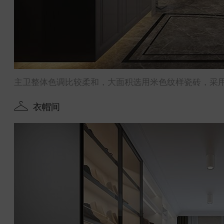
主卫整体色调比较柔和，大面积选用米色纹样瓷砖，采用
衣帽间