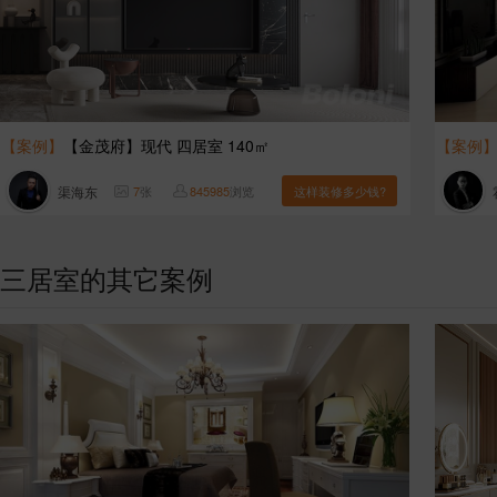
【案例】
【金茂府】现代 四居室 140㎡
【案例
渠海东
7
张
845985
浏览
这样装修多少钱?
三居室的其它案例