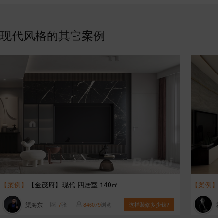
现代风格的其它案例
【案例】
【金茂府】现代 四居室 140㎡
【案例
渠海东
7
张
846079
浏览
这样装修多少钱?