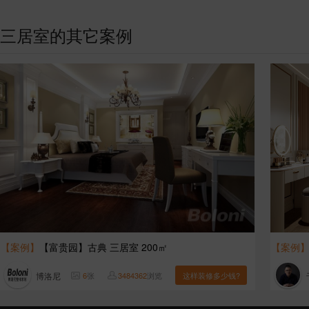
三居室的其它案例
【案例】
【富贵园】古典 三居室 200㎡
【案例
博洛尼
6
张
3484362
浏览
这样装修多少钱?