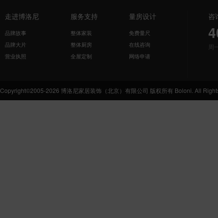
走进博洛尼
服务支持
量房设计
咨
4
品牌故事
整体家装
免费量尺
品牌大片
整体厨房
在线咨询
周
营业执照
全屋定制
网络申请
Copyright©2005-2026 博洛尼家居装饰（北京）有限公司 版权所有 Boloni. All Rights 