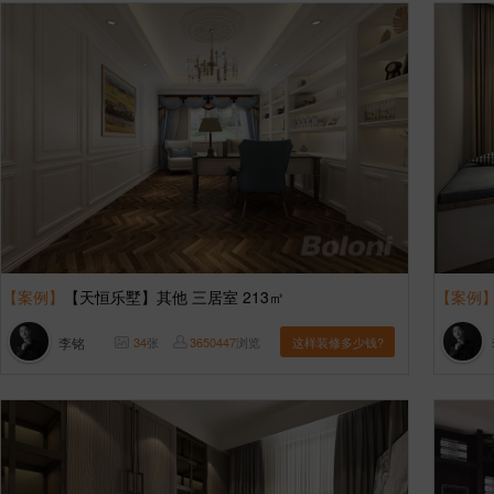
【案例】
【天恒乐墅】其他 三居室 213㎡
【案例
李铭
34
张
3650447
浏览
这样装修多少钱?