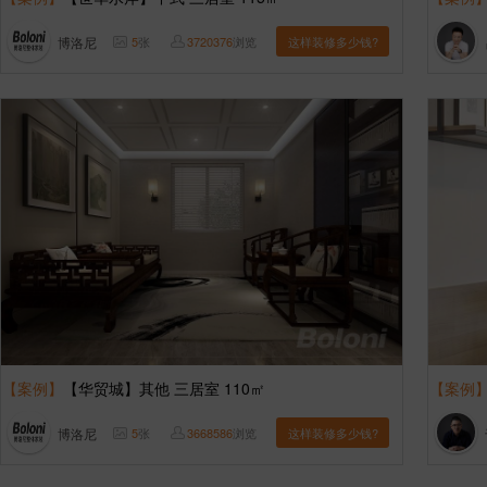
博洛尼
5
张
3720376
浏览
这样装修多少钱?
【案例】
【华贸城】其他 三居室 110㎡
【案例
博洛尼
5
张
3668586
浏览
这样装修多少钱?