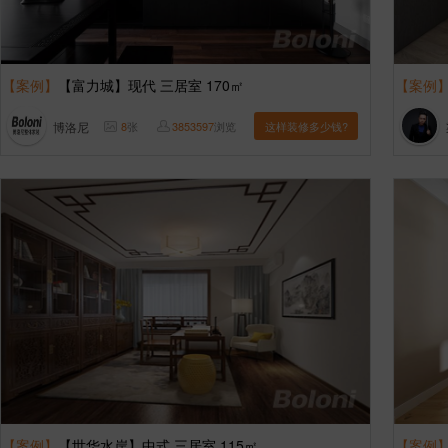
【案例】
【富力城】现代 三居室 170㎡
【案例
博洛尼
8
张
3853597
浏览
这样装修多少钱?
【案例】
【世华水岸】中式 三居室 115㎡
【案例