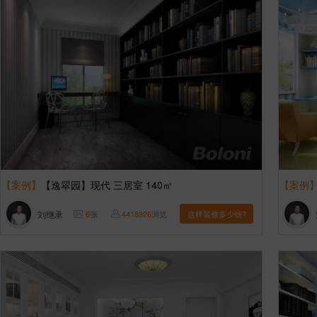
【案例】
【逸翠园】现代 三居室 140㎡
【案例
刘继承
6
张
4418926
浏览
这样装修多少钱?