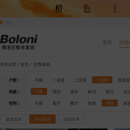
北京
首页
经典
所在位置／
首页
／
优秀案例
户型：
不限
一居室
二居室
三居室
四居室
风格：
不限
现代
原木
欧式
美式
法
空间：
不限
客厅
餐厅
卧室
书房
厨
热点案例
最新发布
面积排序