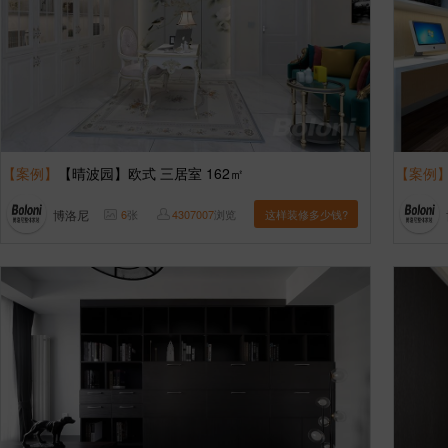
【案例】
【晴波园】欧式 三居室 162㎡
【案例
博洛尼
6
张
4307007
浏览
这样装修多少钱?