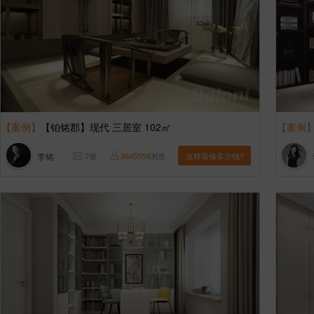
【案例】
【铂铭郡】现代 三居室 102㎡
【案例
李铭
7
张
3645559
浏览
这样装修多少钱?