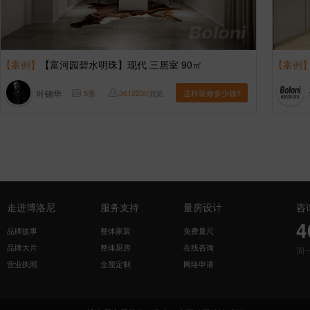
【案例】
【富河园碧水明珠】现代 三居室 90㎡
【案例
叶锦华
5
张
3612230
浏览
这样装修多少钱?
走进博洛尼
服务支持
量房设计
咨
4
品牌故事
整体家装
免费量尺
品牌大片
整体厨房
在线咨询
周
营业执照
全屋定制
网络申请