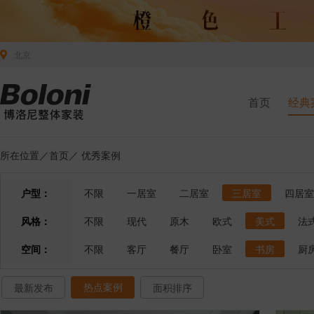
北京
首页
经典
所在位置／
首页
／
优秀案例
户型：
不限
一居室
二居室
三居室
四居室
风格：
不限
现代
原木
欧式
美式
法
空间：
不限
客厅
餐厅
卧室
书房
厨
热点案例
最新发布
面积排序