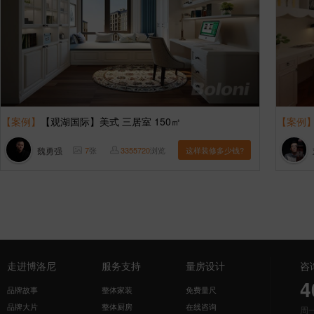
【案例】
【观湖国际】美式 三居室 150㎡
【案例
魏勇强
7
张
3355720
浏览
这样装修多少钱?
走进博洛尼
服务支持
量房设计
咨
4
品牌故事
整体家装
免费量尺
品牌大片
整体厨房
在线咨询
周