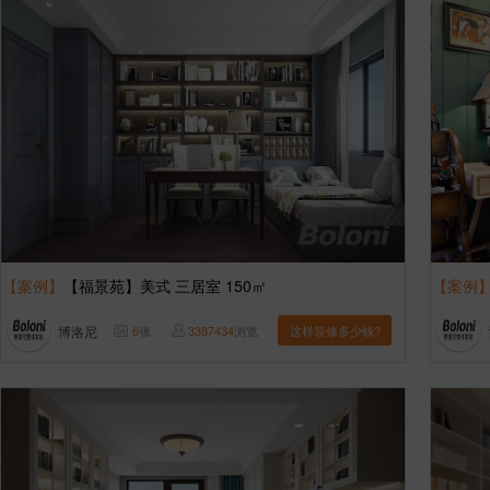
【案例】
【福景苑】美式 三居室 150㎡
【案例
博洛尼
6
张
3387434
浏览
这样装修多少钱?