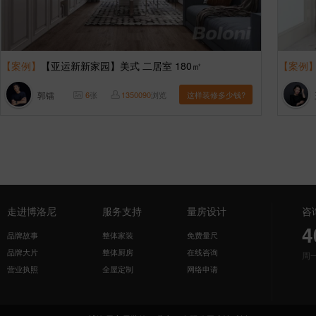
【案例】
【亚运新新家园】美式 二居室 180㎡
【案例
郭镭
6
张
1350090
浏览
这样装修多少钱?
走进博洛尼
服务支持
量房设计
咨
4
品牌故事
整体家装
免费量尺
品牌大片
整体厨房
在线咨询
周
营业执照
全屋定制
网络申请