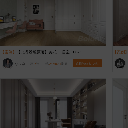
【案例】
【龙湖景粼原著】美式 一居室 106㎡
【案例
李世会
6
张
2479644
浏览
这样装修多少钱?