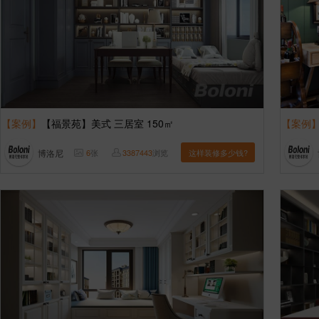
【案例】
【福景苑】美式 三居室 150㎡
【案例
博洛尼
6
张
3387443
浏览
这样装修多少钱?