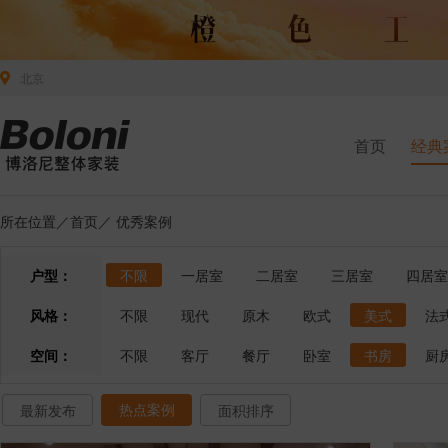
北京
首页
经典
所在位置／
首页
／
优秀案例
户型：
不限
一居室
二居室
三居室
四居室
风格：
不限
现代
原木
欧式
美式
法
空间：
不限
客厅
餐厅
卧室
书房
厨
热点案例
最新发布
面积排序