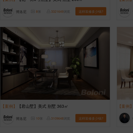
博洛尼
8
张
3321649
浏览
这样装修多少钱?
【案例】
【君山墅】美式 别墅 363㎡
【案例
博洛尼
10
张
3109648
浏览
这样装修多少钱?