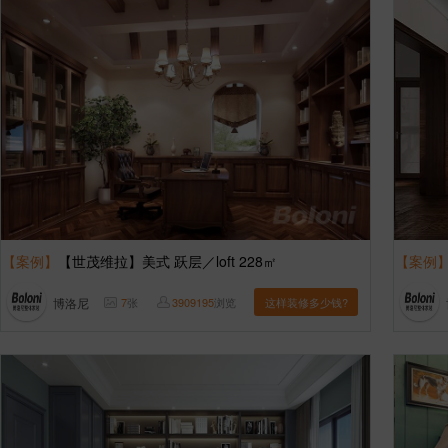
【案例】
【世茂维拉】美式 跃层／loft 228㎡
【案例
博洛尼
7
张
3909195
浏览
这样装修多少钱?