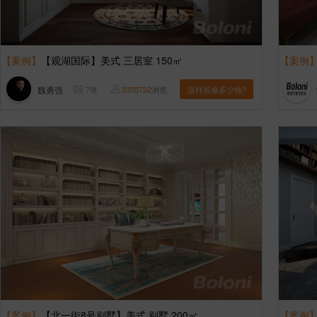
【案例】
【观湖国际】美式 三居室 150㎡
【案例
魏勇强
7
张
3355732
浏览
这样装修多少钱?
【案例】
【北一街8号别墅】美式 别墅 200㎡
【案例