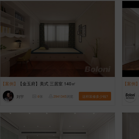
【案例】
【金玉府】美式 三居室 140㎡
【案例
刘宇
6
张
2941345
浏览
这样装修多少钱?