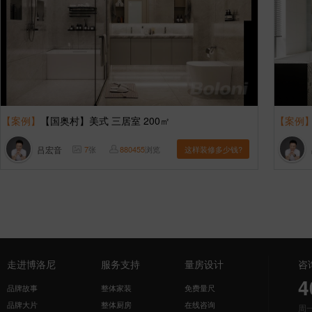
【案例】
【国奥村】美式 三居室 200㎡
【案例
吕宏音
7
张
880455
浏览
这样装修多少钱?
走进博洛尼
服务支持
量房设计
咨
4
品牌故事
整体家装
免费量尺
品牌大片
整体厨房
在线咨询
周