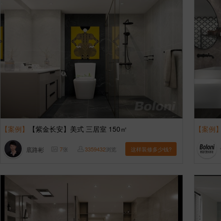
【案例】
【紫金长安】美式 三居室 150㎡
【案例
底路彬
7
张
3359432
浏览
这样装修多少钱?