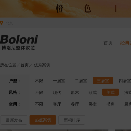
北京
首页
经典
所在位置／
首页
／
优秀案例
户型：
不限
一居室
二居室
三居室
四居室
风格：
不限
现代
原木
欧式
美式
法
空间：
不限
客厅
餐厅
卧室
书房
厨
热点案例
最新发布
面积排序