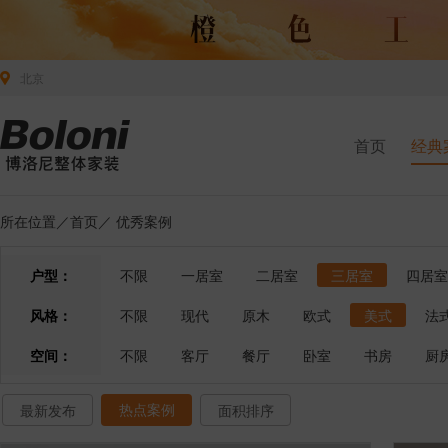
北京
首页
经典
所在位置／
首页
／
优秀案例
户型：
不限
一居室
二居室
三居室
四居室
风格：
不限
现代
原木
欧式
美式
法
空间：
不限
客厅
餐厅
卧室
书房
厨
热点案例
最新发布
面积排序