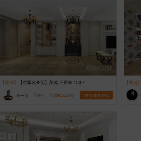
【案例】
【空军装备部】美式 三居室 150㎡
【案例
刘一禛
6
张
3382562
浏览
这样装修多少钱?