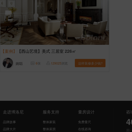
【案例】
【西山艺境】美式 三居室 226㎡
姚聪
6
张
129025
浏览
这样装修多少钱?
走进博洛尼
服务支持
量房设计
咨
4
品牌故事
整体家装
免费量尺
品牌大片
整体厨房
在线咨询
周