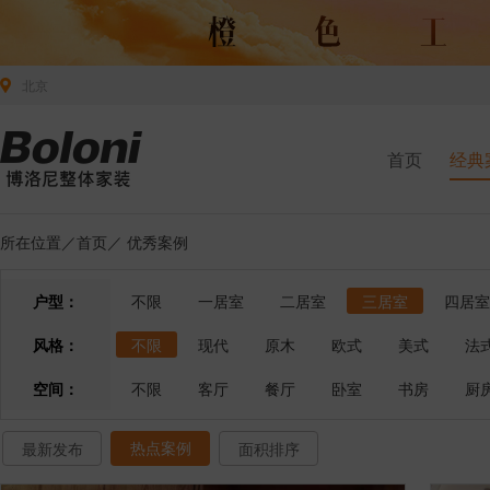
北京
首页
经典
所在位置／
首页
／
优秀案例
户型：
不限
一居室
二居室
三居室
四居室
风格：
不限
现代
原木
欧式
美式
法
空间：
不限
客厅
餐厅
卧室
书房
厨
热点案例
最新发布
面积排序