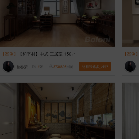
【案例】
【和平村】中式 三居室 156㎡
【案例
曾春荣
4
张
3736898
浏览
这样装修多少钱?