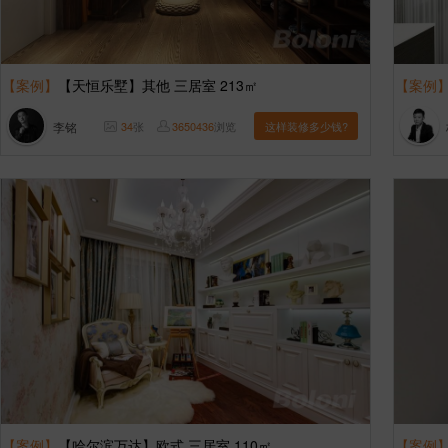
【案例】
【天恒乐墅】其他 三居室 213㎡
【案例
李铭
34
张
3650436
浏览
这样装修多少钱?
【案例】
【哈尔滨万达】欧式 三居室 110㎡
【案例