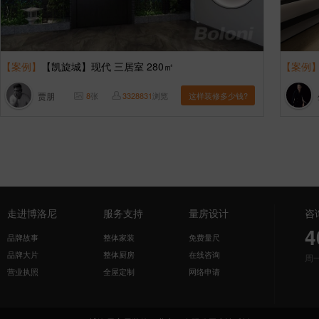
【案例】
【凯旋城】现代 三居室 280㎡
【案例
贾朋
8
张
3328831
浏览
这样装修多少钱?
走进博洛尼
服务支持
量房设计
咨
4
品牌故事
整体家装
免费量尺
品牌大片
整体厨房
在线咨询
周
营业执照
全屋定制
网络申请