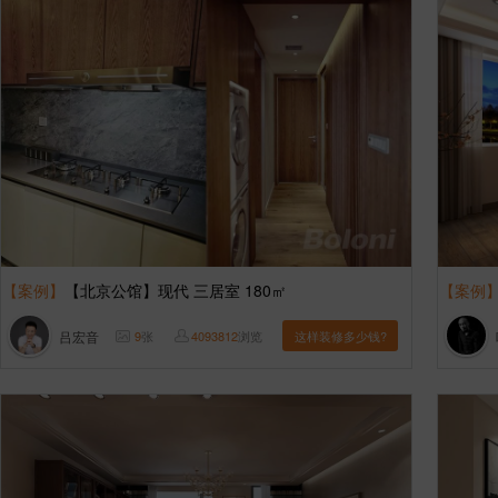
【案例】
【北京公馆】现代 三居室 180㎡
【案例
吕宏音
9
张
4093812
浏览
这样装修多少钱?