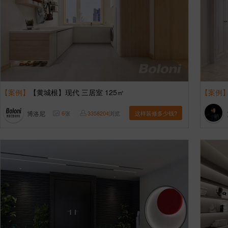
【案例】
【黄城根】现代 三居室 125㎡
【案例
博洛尼
6
张
3358204
浏览
这样装修多少钱?