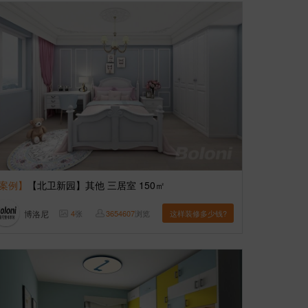
案例】
【北卫新园】其他 三居室 150㎡
博洛尼
4
张
3654607
浏览
这样装修多少钱?