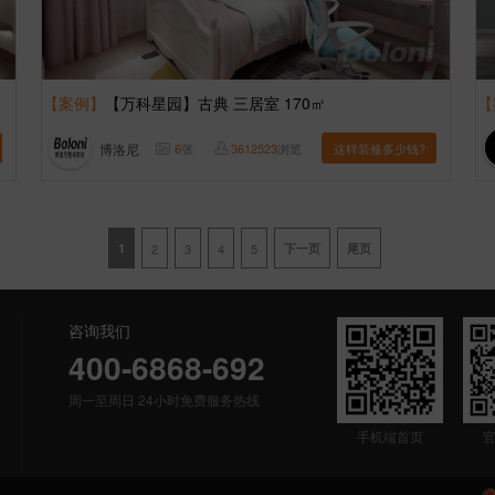
【案例】
【万科星园】古典 三居室 170㎡
【
博洛尼
6
张
3612523
浏览
这样装修多少钱?
1
2
3
4
5
下一页
尾页
咨询我们
400-6868-692
周一至周日 24小时免费服务热线
手机端首页