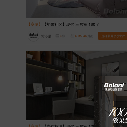
【案例】
【苹果社区】现代 三居室 180㎡
博洛尼
6
张
4035846
浏览
这样装修多少钱?
【案例】
【嘉铭桐城】现代 三居室 120㎡