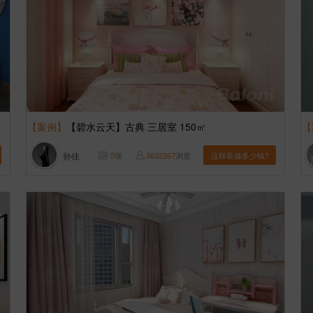
【案例】
【碧水云天】古典 三居室 150㎡
【
孙佳
5
张
3632267
浏览
这样装修多少钱?