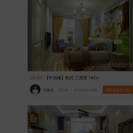
【案例】
【中信城】欧式 三居室 140㎡
刘继承
6
张
4425414
浏览
这样装修多少钱?