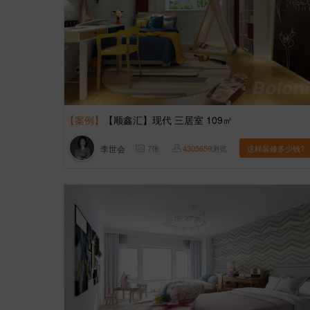
【案例】
【顺鑫汇】现代 三居室 109㎡
李世会
7
张
4305659
浏览
这样装修多少钱?