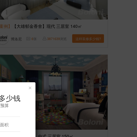
案例】
【大雄郁金香舍】现代 三居室 140㎡
博洛尼
6
张
3871639
浏览
这样装修多少钱?
×
多少钱
修预算
案例】
【嘉铭桐城】中式 三居室 150㎡