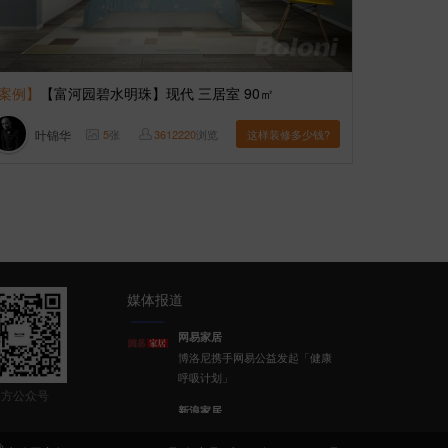
案例】
【富河园碧水明珠】现代 三居室 90㎡
叶锦华
5
张
3612220
浏览
这样装修多少钱?
媒体报道
网易家居
博洛尼携手网易公益发起「健康
新浪家居
呼吸计划」
博洛尼整体家装顾克荣获「2022
官方公众号
(第八届)中国家居杰出人物」称
号