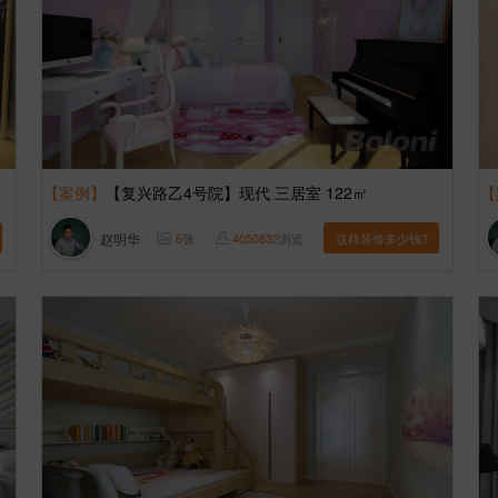
【案例】
【复兴路乙4号院】现代 三居室 122㎡
【
赵明华
6
张
4050832
浏览
这样装修多少钱?