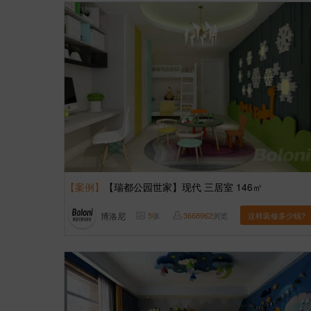
【案例】
【瑞都公园世家】现代 三居室 146㎡
博洛尼
5
张
3668962
浏览
这样装修多少钱?