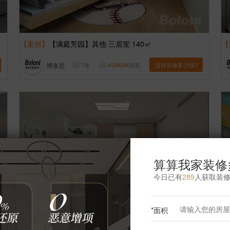
【案例】
【满庭芳园】其他 三居室 140㎡
【
博洛尼
7
张
4028094
浏览
这样装修多少钱?
算算我家装修
今日已有
289
人获取装
*面积
【案例】
【天兆家园】现代 三居室 145㎡
【