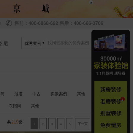
×
售前：400-6868-692 售后：400-666-3706
尼
洛尼
优秀案例
极简
混搭
中古
实景案例
其他
衣帽间
其他
共
套
215
1
2
3
4
5
下一页
尾页