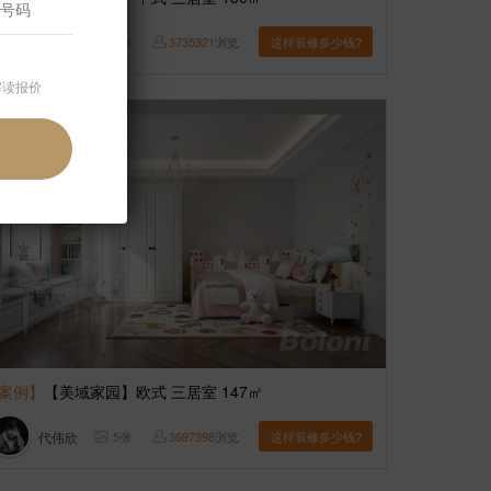
魏勇强
7
张
3735321
浏览
这样装修多少钱?
解读报价
案例】
【美域家园】欧式 三居室 147㎡
代伟欣
5
张
3697398
浏览
这样装修多少钱?