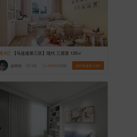
案例】
【马连道第三区】现代 三居室 125㎡
赵明华
6
张
4050023
浏览
这样装修多少钱?