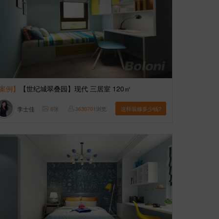
案例】
【世纪城翠叠园】现代 三居室 120㎡
李士佳
6
张
3630701
浏览
这样装修多少钱?