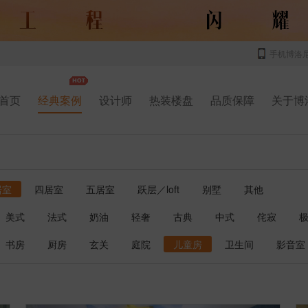
手机博洛
首页
经典案例
设计师
热装楼盘
品质保障
关于博
居室
四居室
五居室
跃层／loft
别墅
其他
美式
法式
奶油
轻奢
古典
中式
侘寂
书房
厨房
玄关
庭院
儿童房
卫生间
影音室