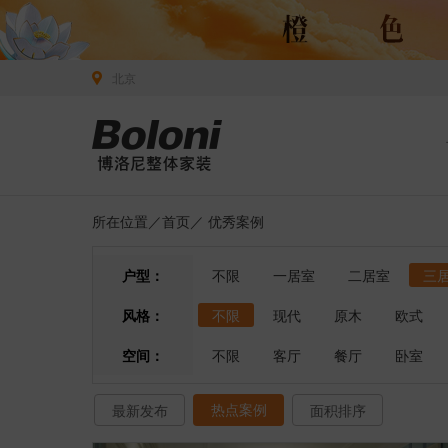
北京
所在位置／
首页
／
优秀案例
户型：
不限
一居室
二居室
三
风格：
不限
现代
原木
欧式
空间：
不限
客厅
餐厅
卧室
热点案例
最新发布
面积排序