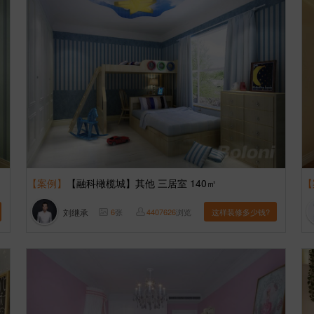
【案例】
【融科橄榄城】其他 三居室 140㎡
【
刘继承
6
张
4407626
浏览
这样装修多少钱?