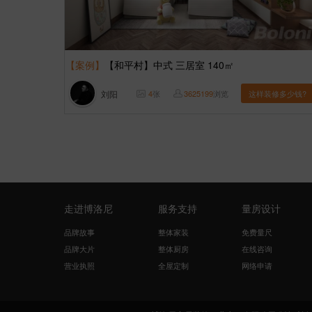
【案例】
【和平村】中式 三居室 140㎡
刘阳
4
张
3625199
浏览
这样装修多少钱?
走进博洛尼
服务支持
量房设计
品牌故事
整体家装
免费量尺
品牌大片
整体厨房
在线咨询
营业执照
全屋定制
网络申请