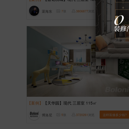
渠海东
7
张
3806877
浏览
这样装修多少钱?
【案例】
【天华园】现代 三居室 115㎡
博洛尼
5
张
3720261
浏览
这样装修多少钱?