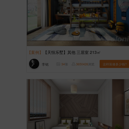
【案例】
【天恒乐墅】其他 三居室 213㎡
李铭
34
张
3650426
浏览
这样装修多少钱?