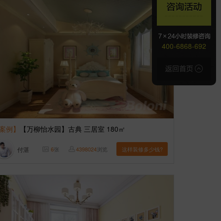
400-6868-692
案例】
【万柳怡水园】古典 三居室 180㎡
付湛
6
张
4398024
浏览
这样装修多少钱?