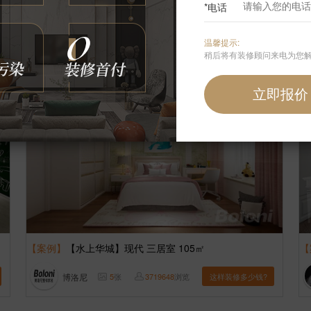
*电话
曾春荣
5
张
3735623
浏览
这样装修多少钱?
温馨提示:
稍后将有装修顾问来电为您
【案例】
【水上华城】现代 三居室 105㎡
【
博洛尼
5
张
3719648
浏览
这样装修多少钱?