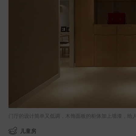
门厅的设计简单又低调，木饰面板的柜体加上墙漆，给
儿童房