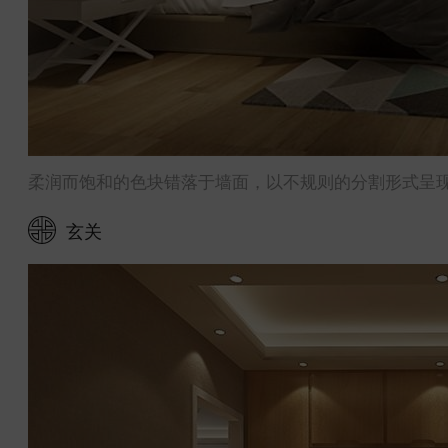
柔润而饱和的色块错落于墙面，以不规则的分割形式呈
玄关