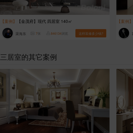
【案例】
【金茂府】现代 四居室 140㎡
【案例
渠海东
7
张
846134
浏览
这样装修多少钱?
三居室的其它案例