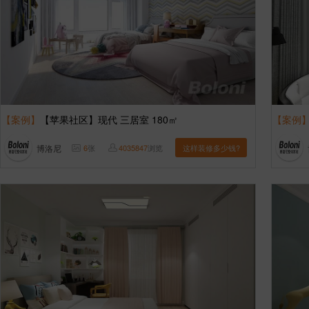
【案例】
【苹果社区】现代 三居室 180㎡
【案例
博洛尼
6
张
4035847
浏览
这样装修多少钱?