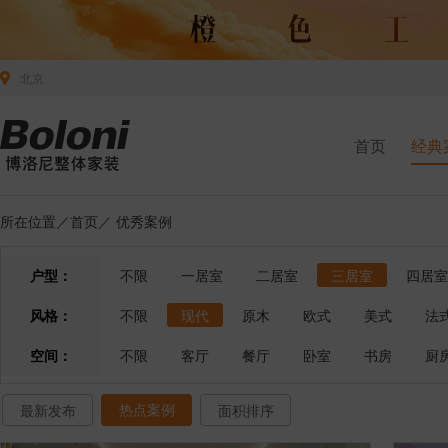
北京
首页
经典
所在位置／
首页
／
优秀案例
户型：
不限
一居室
二居室
三居室
四居室
风格：
不限
现代
原木
欧式
美式
法
空间：
不限
客厅
餐厅
卧室
书房
厨
热点案例
最新发布
面积排序