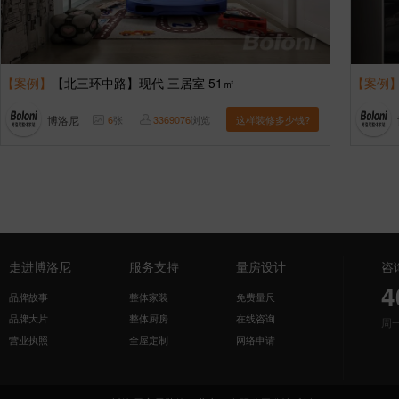
【案例】
【北三环中路】现代 三居室 51㎡
【案例
博洛尼
6
张
3369076
浏览
这样装修多少钱?
走进博洛尼
服务支持
量房设计
咨
4
品牌故事
整体家装
免费量尺
品牌大片
整体厨房
在线咨询
周
营业执照
全屋定制
网络申请