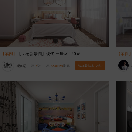
【案例】
【世纪新景园】现代 三居室 120㎡
【案例
博洛尼
6
张
3385586
浏览
这样装修多少钱?