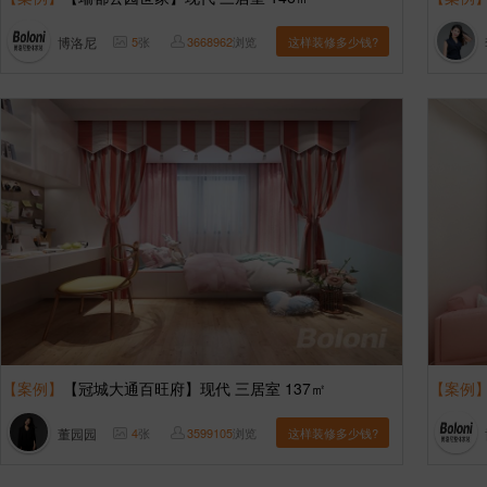
博洛尼
5
张
3668962
浏览
这样装修多少钱?
【案例】
【冠城大通百旺府】现代 三居室 137㎡
【案例
董园园
4
张
3599105
浏览
这样装修多少钱?