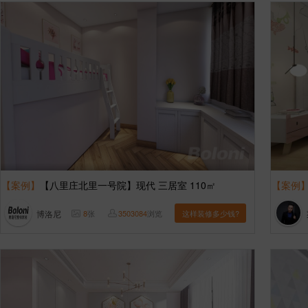
【案例】
【八里庄北里一号院】现代 三居室 110㎡
【案例
博洛尼
8
张
3503084
浏览
这样装修多少钱?