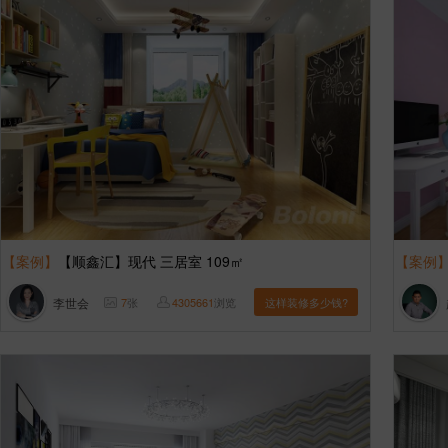
【案例】
【顺鑫汇】现代 三居室 109㎡
【案例
李世会
7
张
4305661
浏览
这样装修多少钱?