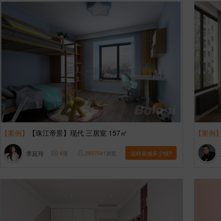
【案例】
【珠江帝景】现代 三居室 157㎡
【案例
李延玲
6
张
2937041
浏览
这样装修多少钱?