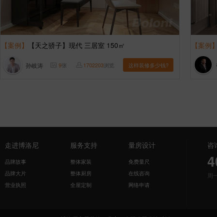
【案例】
【天之骄子】现代 三居室 150㎡
【案例
孙岐涛
9
张
1702203
浏览
这样装修多少钱?
走进博洛尼
服务支持
量房设计
咨
4
品牌故事
整体家装
免费量尺
品牌大片
整体厨房
在线咨询
周
营业执照
全屋定制
网络申请