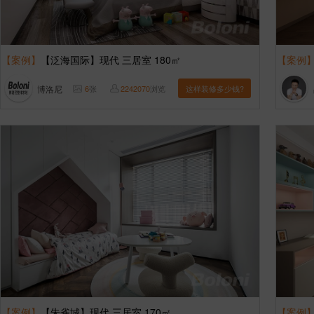
【案例】
【泛海国际】现代 三居室 180㎡
【案例
博洛尼
6
张
2242070
浏览
这样装修多少钱?
【案例】
【朱雀城】现代 三居室 170㎡
【案例