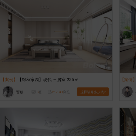
【案例】
【锦秋家园】现代 三居室 225㎡
【案例
贾朋
8
张
217941
浏览
这样装修多少钱?