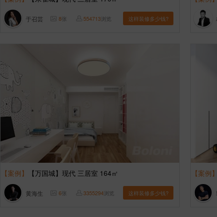
于召芸
8
张
554713
浏览
这样装修多少钱?
【案例】
【万国城】现代 三居室 164㎡
【案例
黄海生
6
张
3355294
浏览
这样装修多少钱?