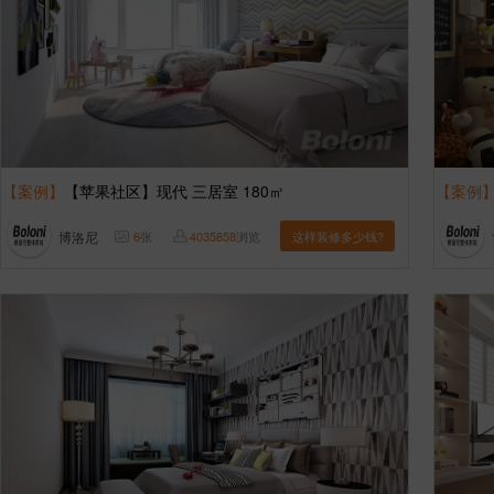
【案例】
【苹果社区】现代 三居室 180㎡
【案例
博洛尼
6
张
4035858
浏览
这样装修多少钱?