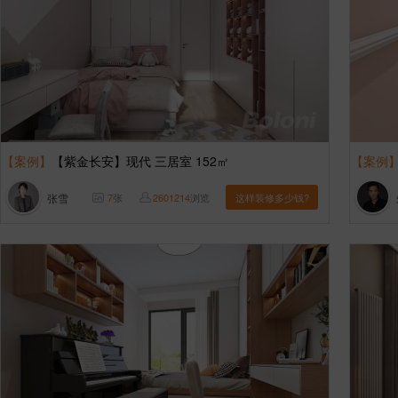
【案例】
【紫金长安】现代 三居室 152㎡
【案例
张雪
7
张
2601214
浏览
这样装修多少钱?