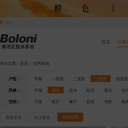
北京
首页
经典
所在位置／
首页
／
优秀案例
户型：
不限
一居室
二居室
三居室
四居室
风格：
不限
现代
原木
欧式
美式
法
空间：
不限
客厅
餐厅
卧室
书房
厨
面积排序
最新发布
热点案例