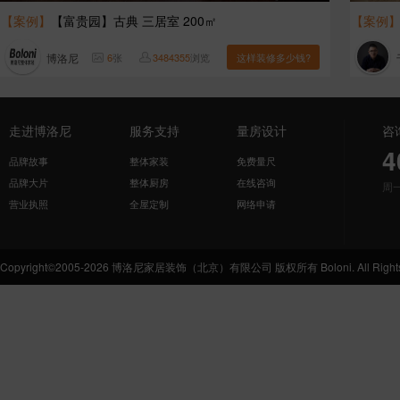
【案例】
【富贵园】古典 三居室 200㎡
【案例
博洛尼
6
张
3484355
浏览
这样装修多少钱?
走进博洛尼
服务支持
量房设计
咨
4
品牌故事
整体家装
免费量尺
品牌大片
整体厨房
在线咨询
周
营业执照
全屋定制
网络申请
Copyright©2005-2026 博洛尼家居装饰（北京）有限公司 版权所有 Boloni. All Rights 