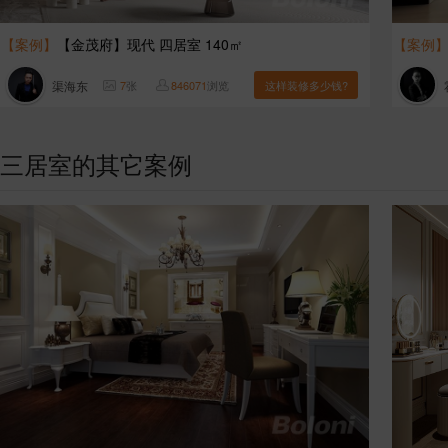
【案例】
【金茂府】现代 四居室 140㎡
【案例
渠海东
7
张
846071
浏览
这样装修多少钱?
三居室的其它案例