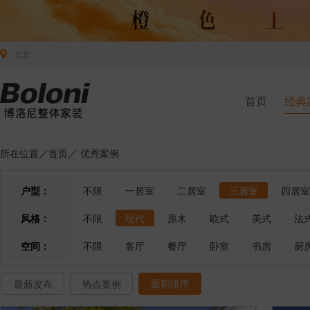
北京
首页
经典
所在位置／
首页
／
优秀案例
户型：
不限
一居室
二居室
三居室
四居室
风格：
不限
现代
原木
欧式
美式
法
空间：
不限
客厅
餐厅
卧室
书房
厨
面积排序
最新发布
热点案例