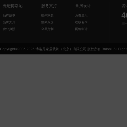
走进博洛尼
服务支持
量房设计
咨
4
品牌故事
整体家装
免费量尺
品牌大片
整体厨房
在线咨询
周
营业执照
全屋定制
网络申请
Copyright©2005-2026 博洛尼家居装饰（北京）有限公司 版权所有 Boloni. All Rights 