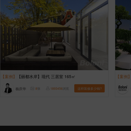
【案例】
【丽都水岸】现代 三居室 165㎡
【案例
杨庆华
8
张
1893456
浏览
这样装修多少钱?