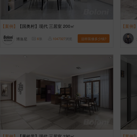
【案例】
【国奥村】现代 三居室 200㎡
【案例
博洛尼
6
张
1047327
浏览
这样装修多少钱?
【案例】
【果岭里】现代 三居室 190㎡
【案例