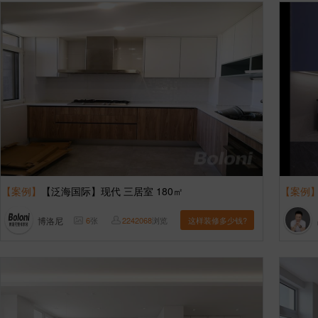
【案例】
【泛海国际】现代 三居室 180㎡
【案例
博洛尼
6
张
2242068
浏览
这样装修多少钱?