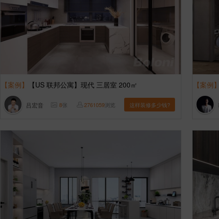
【案例】
【US 联邦公寓】现代 三居室 200㎡
【案例
吕宏音
8
张
2761059
浏览
这样装修多少钱?