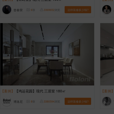
曾春荣
6
张
3369652
浏览
这样装修多少钱?
【案例】
【鸿运花园】现代 三居室 180㎡
【案例
博洛尼
8
张
3380594
浏览
这样装修多少钱?