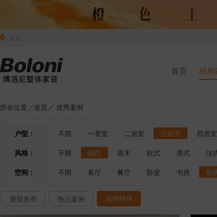
北京
首页
经典
所在位置／
首页
／
优秀案例
户型：
不限
一居室
二居室
三居室
四居室
风格：
不限
现代
原木
欧式
美式
法
空间：
不限
客厅
餐厅
卧室
书房
厨
面积排序
最新发布
热点案例