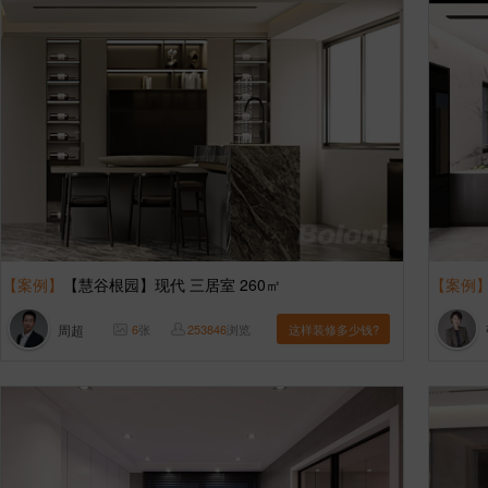
【案例】
【慧谷根园】现代 三居室 260㎡
【案例
周超
6
张
253846
浏览
这样装修多少钱?