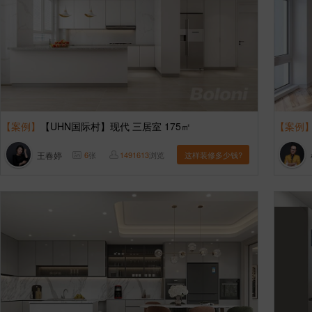
【案例】
【UHN国际村】现代 三居室 175㎡
【案例
王春婷
6
张
1491613
浏览
这样装修多少钱?