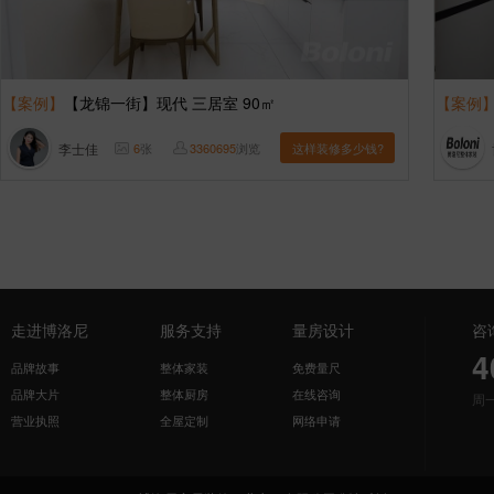
【案例】
【龙锦一街】现代 三居室 90㎡
【案例
李士佳
6
张
3360695
浏览
这样装修多少钱?
走进博洛尼
服务支持
量房设计
咨
4
品牌故事
整体家装
免费量尺
品牌大片
整体厨房
在线咨询
周
营业执照
全屋定制
网络申请