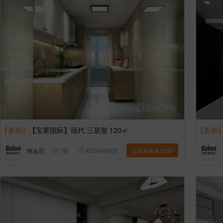
【案例】
【宝星国际】现代 三居室 120㎡
【案例
博洛尼
7
张
4029168
浏览
这样装修多少钱?