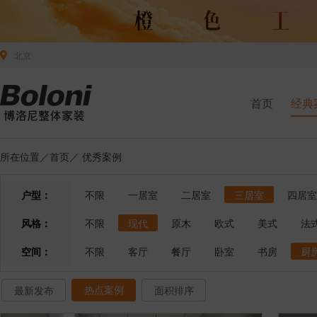
北京
首页
经典
所在位置／
首页
／
优秀案例
户型：
不限
一居室
二居室
三居室
四居室
风格：
不限
现代
原木
欧式
美式
法
空间：
不限
客厅
餐厅
卧室
书房
厨
热点案例
最新发布
面积排序