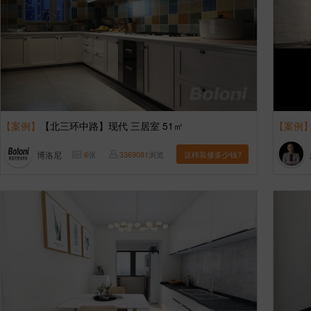
【案例】
【北三环中路】现代 三居室 51㎡
【案例
博洛尼
6
张
3369081
浏览
这样装修多少钱?