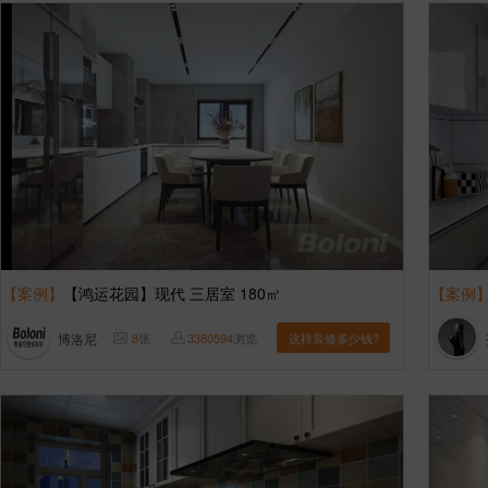
【案例】
【鸿运花园】现代 三居室 180㎡
【案例
博洛尼
8
张
3380594
浏览
这样装修多少钱?