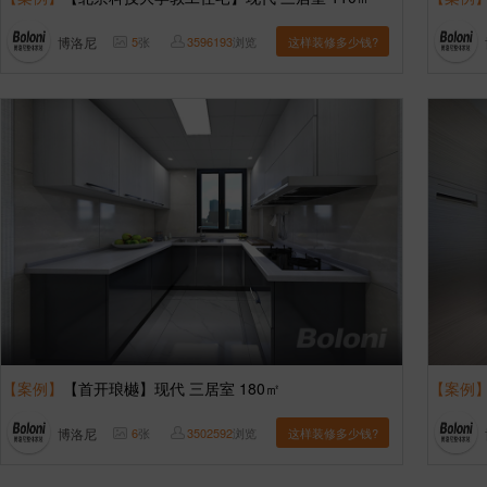
博洛尼
5
张
3596193
浏览
这样装修多少钱?
【案例】
【首开琅樾】现代 三居室 180㎡
【案例
博洛尼
6
张
3502592
浏览
这样装修多少钱?