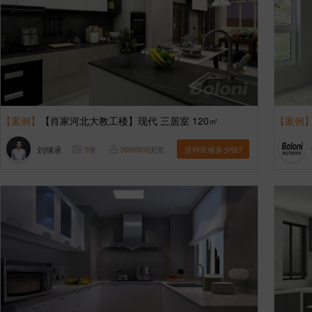
【案例】
【肖家河北大教工楼】现代 三居室 120㎡
【案例
刘继承
5
张
3666806
浏览
这样装修多少钱?