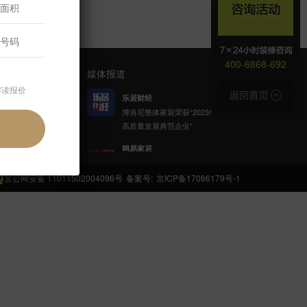
400-6868-692
媒体报道
解读报价
乐居财经
博洛尼整体家装荣获“2023年家居
高质量发展典范企业”
官方公众号
网易家居
博洛尼携手网易公益发起「健康
呼吸计划」
京公网安备 11011502004096号
备案号:
京ICP备17066179号-1
新浪家居
博洛尼整体家装顾克荣获「2022
(第八届)中国家居杰出人物」称
号