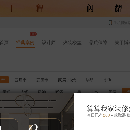
手机博洛
首页
经典案例
设计师
热装楼盘
品质保障
关于博
居室
四居室
五居室
跃层／loft
别墅
其他
美式
法式
奶油
轻奢
古典
中式
侘寂
书房
厨房
玄关
庭院
儿童房
卫生间
影音室
算算我家装修
今日已有
289
人获取装