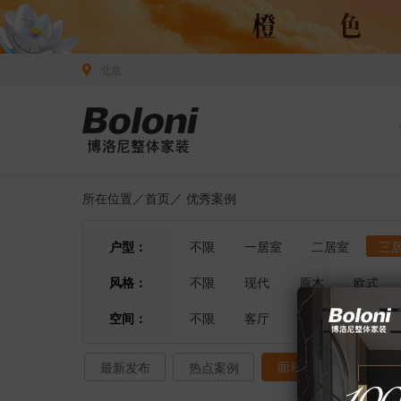
北京
所在位置／
首页
／
优秀案例
户型：
不限
一居室
二居室
三
风格：
不限
现代
原木
欧式
空间：
不限
客厅
餐厅
卧室
面积排序
最新发布
热点案例