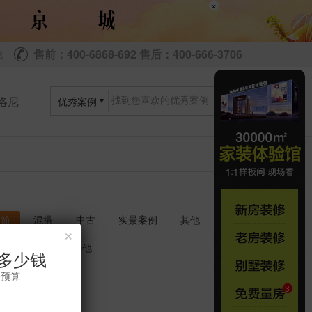
×
售前：400-6868-692 售后：400-666-3706
尼
洛尼
优秀案例
极简
混搭
中古
实景案例
其他
×
衣帽间
其他
多少钱
修预算
共
套
0
0