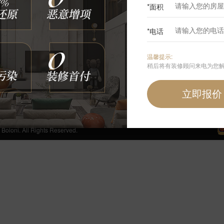
*面积
0
*电话
咨询我们
温馨提示:
400-6868-692
稍后将有装修顾问来电为您
周一至周日 24小时免费服务热线
手机端首页
 All Rights Reserved.