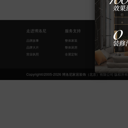
走进博洛尼
服务支持
量房设计
品牌故事
整体家装
免费量尺
品牌大片
整体厨房
在线咨询
营业执照
全屋定制
网络申请
Copyright©2005-2026 博洛尼家居装饰（北京）有限公司 版权所有 Boloni.