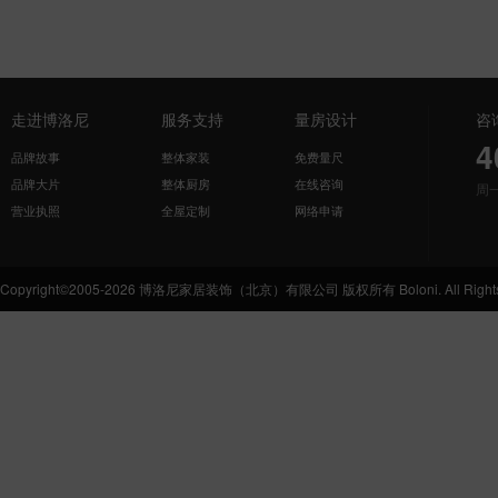
走进博洛尼
服务支持
量房设计
咨
4
品牌故事
整体家装
免费量尺
品牌大片
整体厨房
在线咨询
周
营业执照
全屋定制
网络申请
Copyright©2005-2026 博洛尼家居装饰（北京）有限公司 版权所有 Boloni. All Rights 