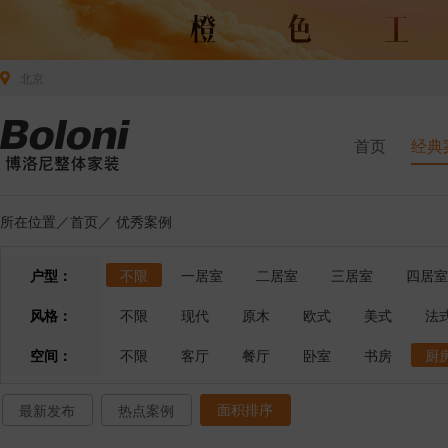
北京
首页
经典
所在位置／
首页
／
优秀案例
户型：
不限
一居室
二居室
三居室
四居室
风格：
不限
现代
原木
欧式
美式
法
空间：
不限
客厅
餐厅
卧室
书房
厨
面积排序
最新发布
热点案例