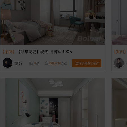
【案例】
【世华龙樾】现代 四居室 190㎡
【案例
谭为
6
张
2983739
浏览
这样装修多少钱?