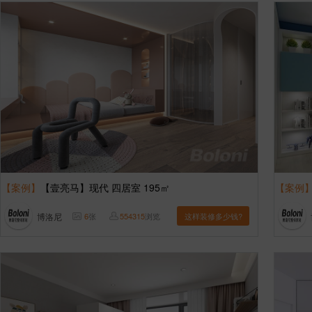
【案例】
【壹亮马】现代 四居室 195㎡
【案例
博洛尼
6
张
554315
浏览
这样装修多少钱?