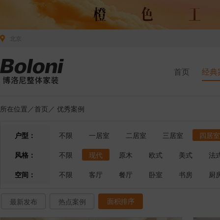
北京
首页
经典
所在位置／
首页
／
优秀案例
户型：
不限
一居室
二居室
三居室
四居室
风格：
不限
现代
原木
欧式
美式
法
空间：
不限
客厅
餐厅
卧室
书房
厨
面积排序
最新发布
热点案例