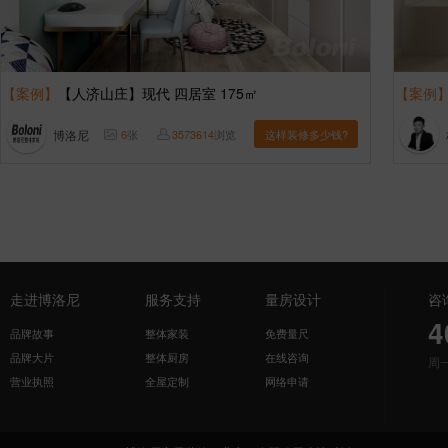
【案例】
【人济山庄】现代 四居室 175㎡
【案例
博洛尼
6
张
3573614
浏览
这样装修多少钱?
走进博洛尼
服务支持
量房设计
咨
4
品牌故事
整体家装
免费量尺
品牌大片
整体厨房
在线咨询
周
营业执照
全屋定制
网络申请