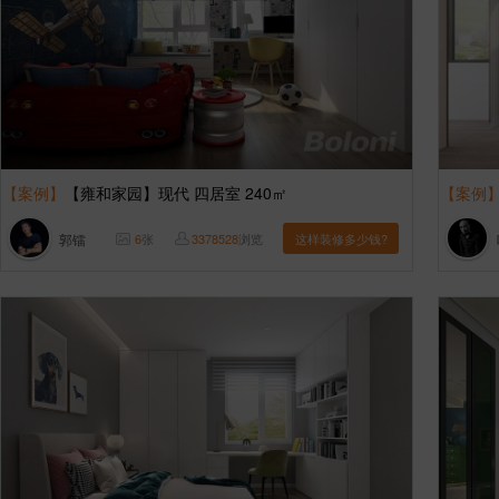
【案例】
【雍和家园】现代 四居室 240㎡
【案例
郭镭
6
张
3378528
浏览
这样装修多少钱?