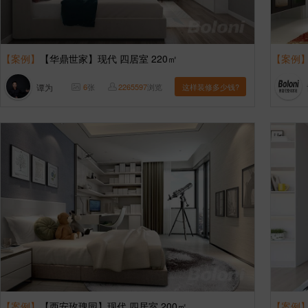
【案例】
【华鼎世家】现代 四居室 220㎡
【案例
谭为
6
张
2265597
浏览
这样装修多少钱?
【案例】
【西安玫瑰园】现代 四居室 200㎡
【案例