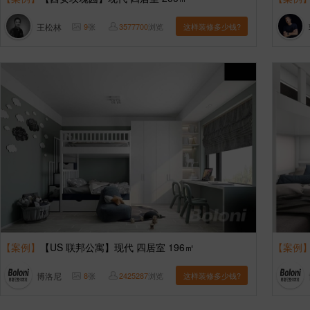
王松林
9
张
3577700
浏览
这样装修多少钱?
【案例】
【US 联邦公寓】现代 四居室 196㎡
【案例
博洛尼
8
张
2425287
浏览
这样装修多少钱?