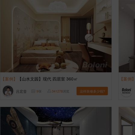
【案例】
【山水文园】现代 四居室 360㎡
【案例
吕宏音
9
张
341278
浏览
这样装修多少钱?