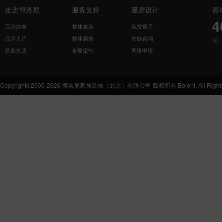
走进博洛尼
服务支持
量房设计
咨
4
品牌故事
整体家装
免费量尺
品牌大片
整体厨房
在线咨询
周
营业执照
全屋定制
网络申请
Copyright©2005-2026 博洛尼家居装饰（北京）有限公司 版权所有 Boloni. All Rights 