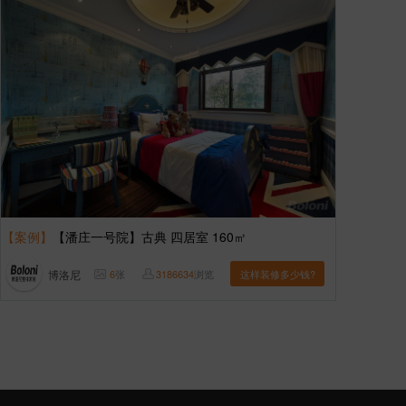
【案例】
【潘庄一号院】古典 四居室 160㎡
博洛尼
6
张
3186634
浏览
这样装修多少钱?