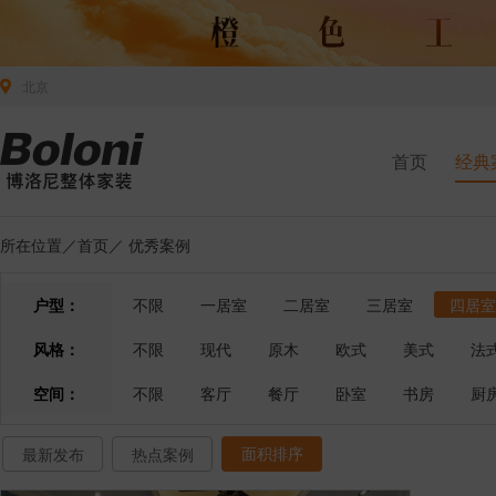
北京
首页
经典
所在位置／
首页
／
优秀案例
户型：
不限
一居室
二居室
三居室
四居室
风格：
不限
现代
原木
欧式
美式
法
空间：
不限
客厅
餐厅
卧室
书房
厨
面积排序
最新发布
热点案例