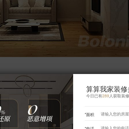
算算我家装修
更多餐厅灵感
今日已有
289
人获取装
*面积
*电话