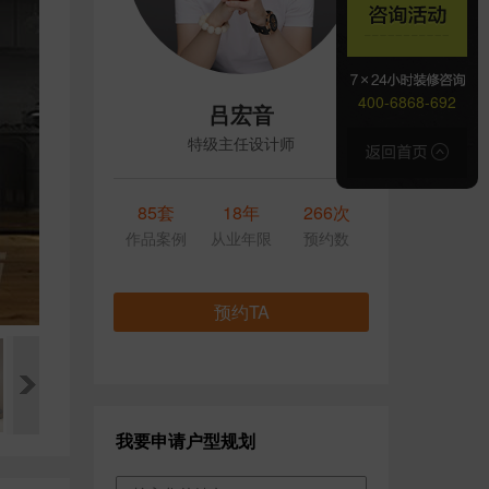
400-6868-692
吕宏音
特级主任设计师
85套
18年
266次
作品案例
从业年限
预约数
预约TA
我要申请户型规划