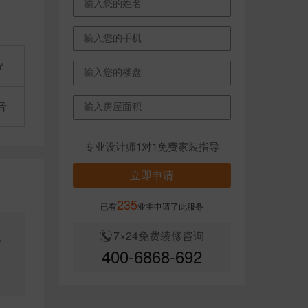
㎡
音
专业设计师1对1免费家装指导
立即申请
235
已有
业主申请了此服务
7×24免费装修咨询
现
400-6868-692
又