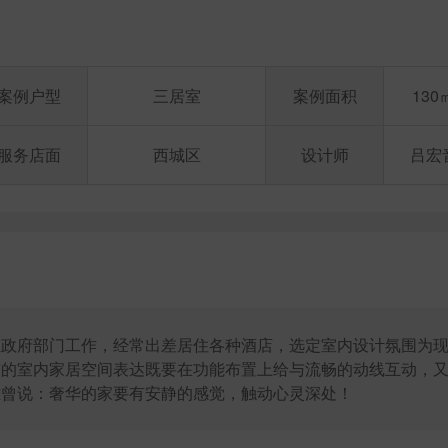
案例户型
三居室
案例面积
130
服务店面
西城区
设计师
吕宏
在政府部门工作，经常出差居住各种酒店，选定室内设计氛围为
整的室内家居空间表达既要在功能布置上给与流畅的动线互动，
雄曾说：奢华的家要有安静的感觉，触动心灵深处！