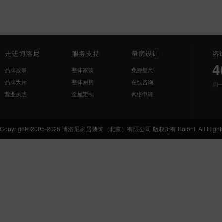
走进博洛尼
服务支持
量房设计
咨
4
品牌故事
整体家装
免费量尺
品牌大片
整体厨房
在线咨询
周
营业执照
全屋定制
网络申请
Copyright©2005-2026 博洛尼家居装饰（北京）有限公司 版权所有 Boloni. All Rights 