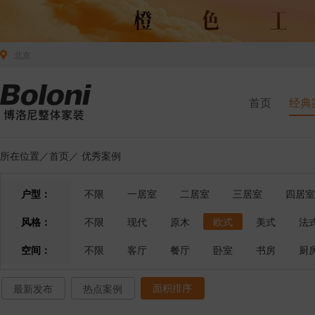
北京
首页
经典
所在位置／
首页
／
优秀案例
户型：
不限
一居室
二居室
三居室
四居室
风格：
不限
现代
原木
欧式
美式
法
空间：
不限
客厅
餐厅
卧室
书房
厨
面积排序
最新发布
热点案例