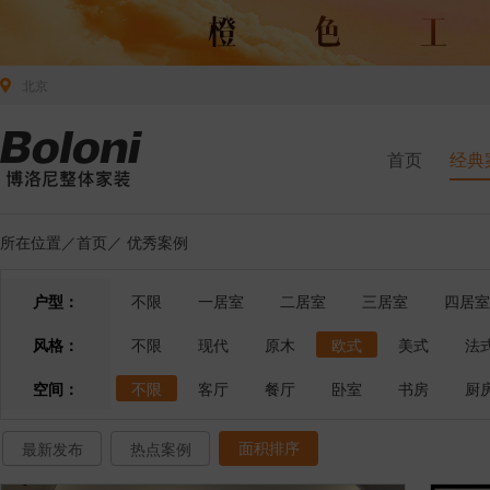
北京
首页
经典
所在位置／
首页
／
优秀案例
户型：
不限
一居室
二居室
三居室
四居室
风格：
不限
现代
原木
欧式
美式
法
空间：
不限
客厅
餐厅
卧室
书房
厨
面积排序
最新发布
热点案例