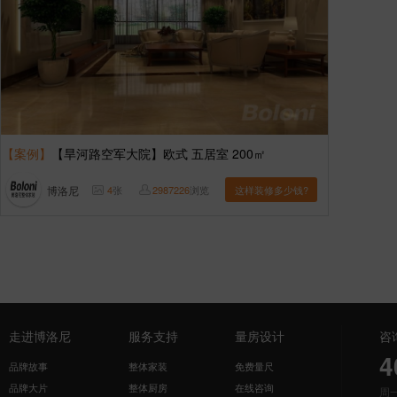
【案例】
【旱河路空军大院】欧式 五居室 200㎡
博洛尼
4
张
2987226
浏览
这样装修多少钱?
走进博洛尼
服务支持
量房设计
咨
4
品牌故事
整体家装
免费量尺
品牌大片
整体厨房
在线咨询
周