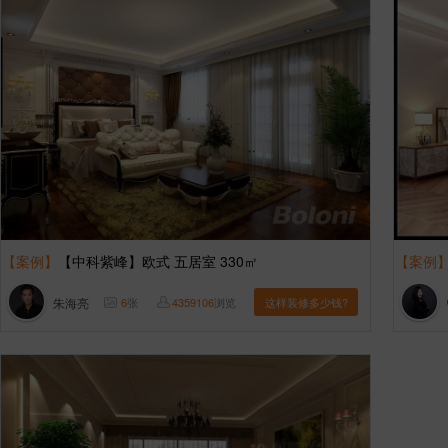
【案例】
【中科紫峰】欧式 五居室 330㎡
【案例
朱海亮
6
张
4359106
浏览
这样装修多少钱?