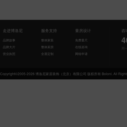
走进博洛尼
服务支持
量房设计
咨
4
品牌故事
整体家装
免费量尺
品牌大片
整体厨房
在线咨询
周
营业执照
全屋定制
网络申请
Copyright©2005-2026 博洛尼家居装饰（北京）有限公司 版权所有 Boloni. All Rights 