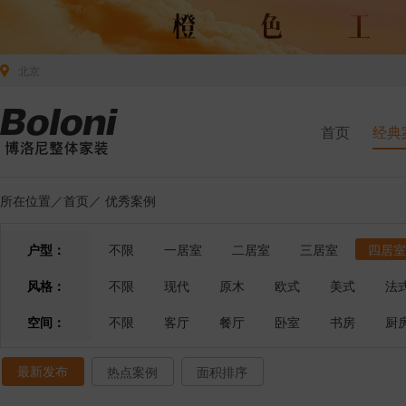
北京
首页
经典
所在位置／
首页
／
优秀案例
户型：
不限
一居室
二居室
三居室
四居室
风格：
不限
现代
原木
欧式
美式
法
空间：
不限
客厅
餐厅
卧室
书房
厨
最新发布
热点案例
面积排序