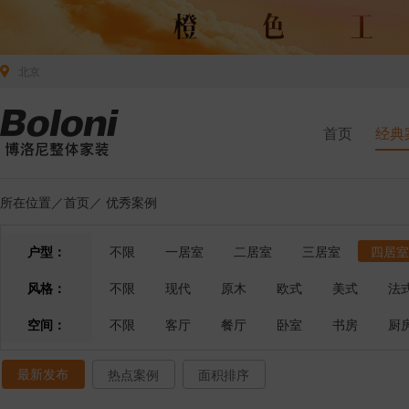
北京
首页
经典
所在位置／
首页
／
优秀案例
户型：
不限
一居室
二居室
三居室
四居室
风格：
不限
现代
原木
欧式
美式
法
空间：
不限
客厅
餐厅
卧室
书房
厨
最新发布
热点案例
面积排序