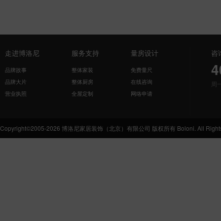
走进博洛尼
服务支持
量房设计
咨
4
品牌故事
整体家装
免费量尺
品牌大片
整体厨房
在线咨询
周
营业执照
全屋定制
网络申请
Copyright©2005-2026 博洛尼家居装饰（北京）有限公司 版权所有 Boloni. All Rights 