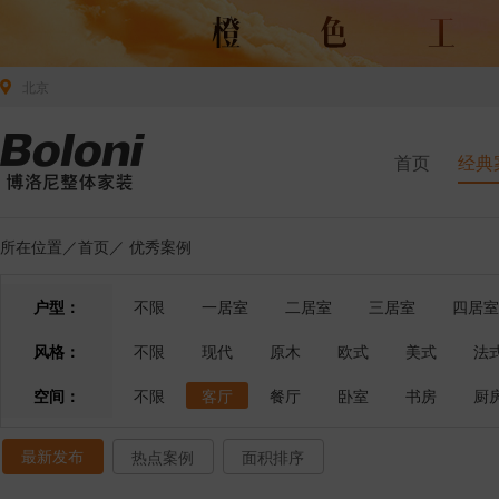
北京
首页
经典
所在位置／
首页
／
优秀案例
户型：
不限
一居室
二居室
三居室
四居室
风格：
不限
现代
原木
欧式
美式
法
空间：
不限
客厅
餐厅
卧室
书房
厨
最新发布
热点案例
面积排序