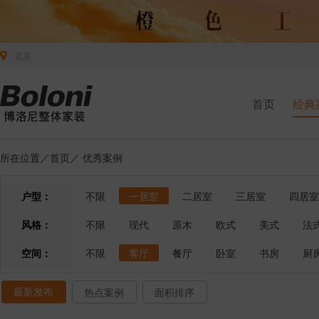
北京
首页
经典
所在位置／
首页
／
优秀案例
户型：
不限
一居室
二居室
三居室
四居室
风格：
不限
现代
原木
欧式
美式
法
空间：
不限
客厅
餐厅
卧室
书房
厨
最新发布
热点案例
面积排序