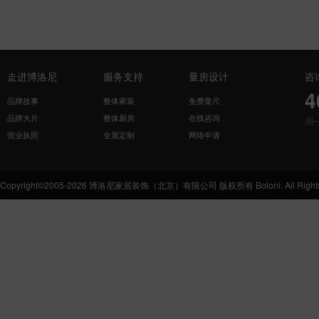
走进博洛尼
服务支持
量房设计
咨
4
品牌故事
整体家装
免费量尺
品牌大片
整体厨房
在线咨询
周
营业执照
全屋定制
网络申请
Copyright©2005-2026 博洛尼家居装饰（北京）有限公司 版权所有 Boloni. All Rights 