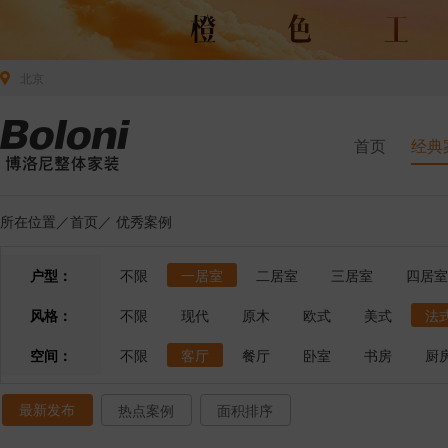
北京
首页
经典
所在位置／
首页
／
优秀案例
户型：
不限
一居室
二居室
三居室
四居室
风格：
不限
现代
原木
欧式
美式
法
空间：
不限
客厅
餐厅
卧室
书房
厨
最新发布
热点案例
面积排序