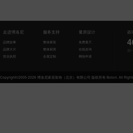
走进博洛尼
服务支持
量房设计
咨
4
品牌故事
整体家装
免费量尺
品牌大片
整体厨房
在线咨询
周
营业执照
全屋定制
网络申请
Copyright©2005-2026 博洛尼家居装饰（北京）有限公司 版权所有 Boloni. All Rights 