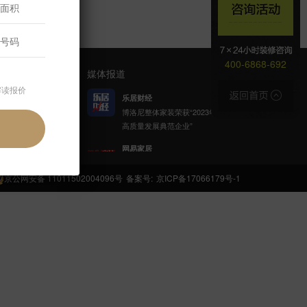
400-6868-692
媒体报道
解读报价
乐居财经
博洛尼整体家装荣获“2023年家居
高质量发展典范企业”
网易家居
官方公众号
博洛尼携手网易公益发起「健康
呼吸计划」
京公网安备 11011502004096号
备案号:
京ICP备17066179号-1
新浪家居
博洛尼整体家装顾克荣获「2022
(第八届)中国家居杰出人物」称
号
乐居财经
博洛尼整体家装荣获“2023年家居
高质量发展典范企业”