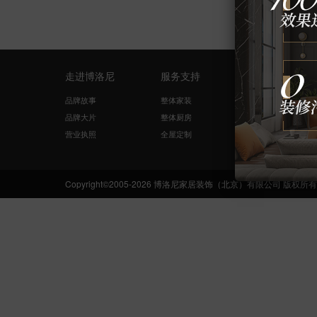
走进博洛尼
服务支持
量房设计
品牌故事
整体家装
免费量尺
品牌大片
整体厨房
在线咨询
营业执照
全屋定制
网络申请
Copyright©2005-2026 博洛尼家居装饰（北京）有限公司 版权所有 Boloni.