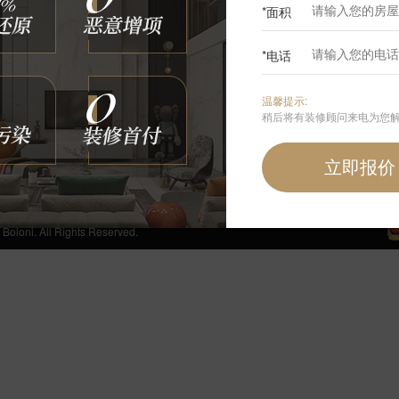
*面积
0
*电话
咨询我们
温馨提示:
400-6868-692
稍后将有装修顾问来电为您
周一至周日 24小时免费服务热线
手机端首页
 All Rights Reserved.