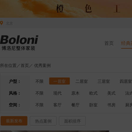
北京
首页
经典
所在位置／
首页
／
优秀案例
户型：
不限
一居室
二居室
三居室
四居室
风格：
不限
现代
原木
欧式
美式
法
空间：
不限
客厅
餐厅
卧室
书房
厨
最新发布
热点案例
面积排序