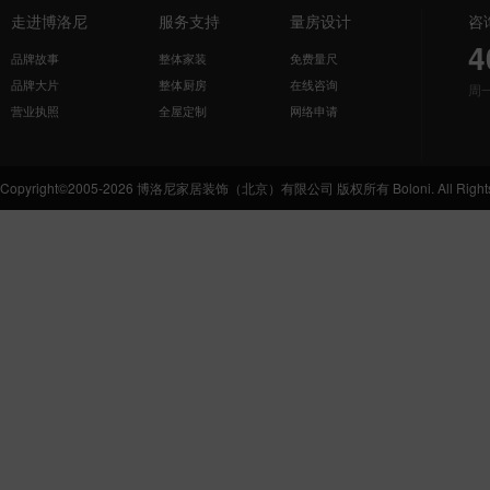
走进博洛尼
服务支持
量房设计
咨
4
品牌故事
整体家装
免费量尺
品牌大片
整体厨房
在线咨询
周
营业执照
全屋定制
网络申请
Copyright©2005-2026 博洛尼家居装饰（北京）有限公司 版权所有 Boloni. All Rights 