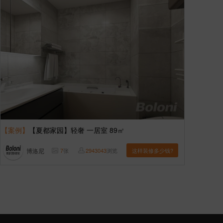
【案例】
【夏都家园】轻奢 一居室 89㎡
博洛尼
7
张
2943043
浏览
这样装修多少钱?