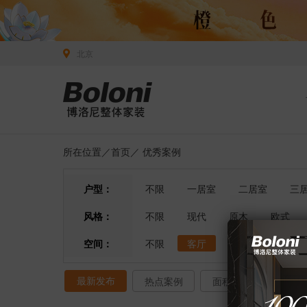
北京
所在位置／
首页
／
优秀案例
户型：
不限
一居室
二居室
三
风格：
不限
现代
原木
欧式
空间：
不限
客厅
餐厅
卧室
最新发布
热点案例
面积排序