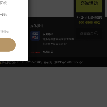
400-6868-692
媒体报道
解读报价
乐居财经
博洛尼整体家装荣获“2023年家居
高质量发展典范企业”
官方公众号
网易家居
博洛尼携手网易公益发起「健康
呼吸计划」
京公网安备 11011502004096号
备案号:
京ICP备17066179号-1
新浪家居
博洛尼整体家装顾克荣获「2022
(第八届)中国家居杰出人物」称
号