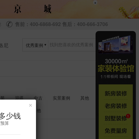
×
售前：400-6868-692 售后：400-666-3706
尼
洛尼
优秀案例
极简
混搭
中古
实景案例
其他
×
衣帽间
其他
多少钱
修预算
共
套
0
0