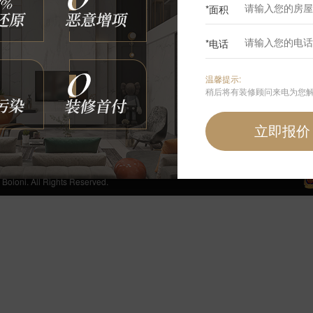
*面积
0
*电话
咨询我们
温馨提示:
400-6868-692
稍后将有装修顾问来电为您
周一至周日 24小时免费服务热线
手机端首页
 All Rights Reserved.