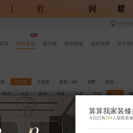
手机博洛
首页
经典案例
设计师
热装楼盘
品质保障
关于博
居室
四居室
五居室
跃层／loft
别墅
其他
美式
法式
奶油
轻奢
古典
中式
侘寂
书房
厨房
玄关
庭院
儿童房
卫生间
影音室
算算我家装修
今日已有
289
人获取装