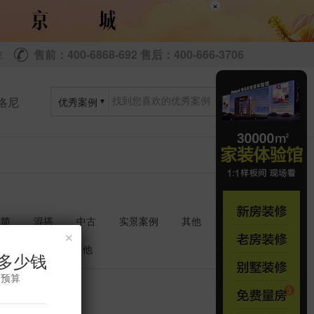
×
售前：400-6868-692 售后：400-666-3706
尼
洛尼
优秀案例
极简
混搭
中古
实景案例
其他
×
衣帽间
其他
多少钱
修预算
共
套
0
0