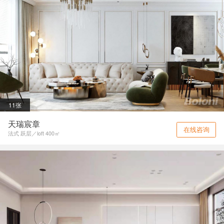
11张
天瑞宸章
在线咨询
法式 跃层／loft 400㎡