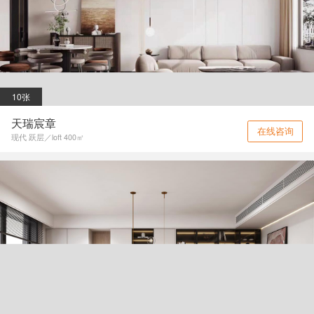
10张
天瑞宸章
在线咨询
现代 跃层／loft 400㎡