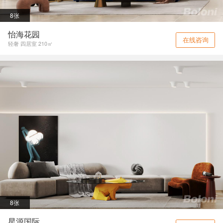
8张
怡海花园
在线咨询
轻奢 四居室 210㎡
8张
星源国际