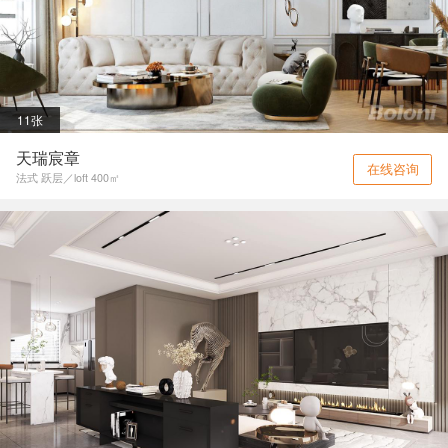
11张
天瑞宸章
在线咨询
法式 跃层／loft 400㎡