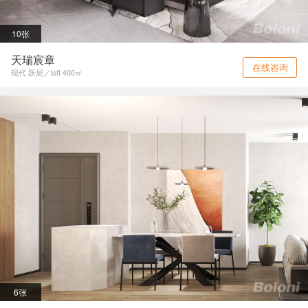
10张
天瑞宸章
在线咨询
现代 跃层／loft 400㎡
6张