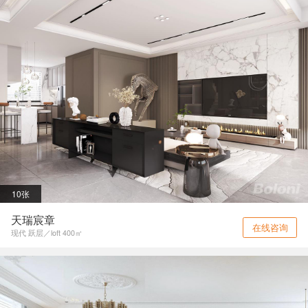
10张
天瑞宸章
在线咨询
现代 跃层／loft 400㎡