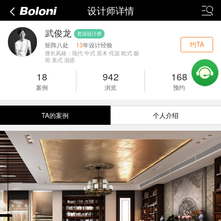
设计师详情
武俊龙
资深设计师
约TA
矩阵八处
13
年设计经验
擅长风格：现代 中式 原木 侘寂 欧式 极
简 美式 混搭
18
942
168
案例
浏览
预约
TA的案例
个人介绍