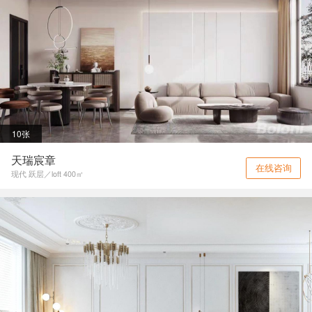
10张
天瑞宸章
在线咨询
现代 跃层／loft 400㎡