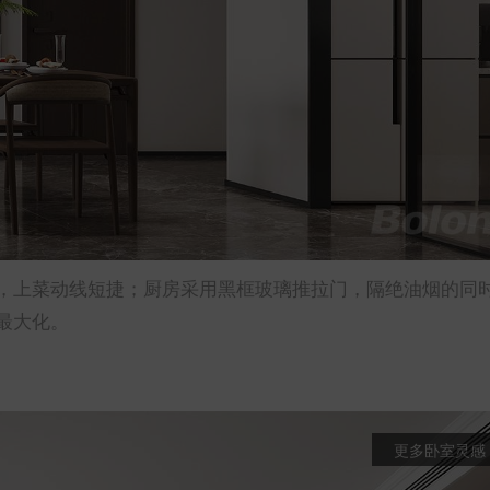
，上菜动线短捷；厨房采用黑框玻璃推拉门，隔绝油烟的同
最大化。
更多卧室灵感