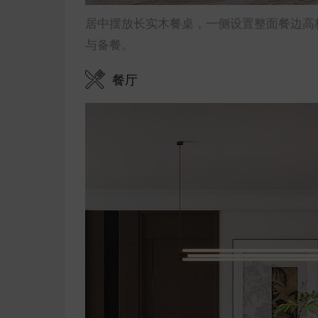
居中摆放长实木餐桌，一侧设置整面餐边高
与备餐。
餐厅