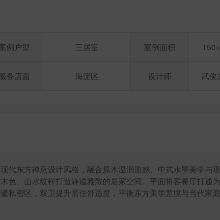
案例户型
三居室
案例面积
150
服务店面
海淀区
设计师
武俊
用现代东方禅意设计风格，融合原木温润质感、中式水墨美学与
、木色、山水纹样打造静谧雅致的居家空间。平面将客餐厅打通
静谧私密区，双卫提升居住舒适度，平衡东方美学意境与当代家