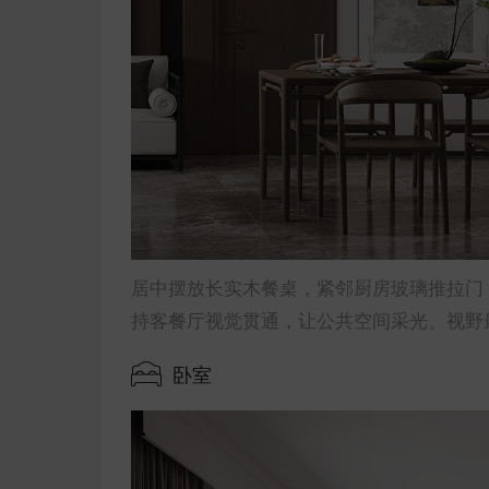
居中摆放长实木餐桌，紧邻厨房玻璃推拉门
持客餐厅视觉贯通，让公共空间采光、视野
卧室