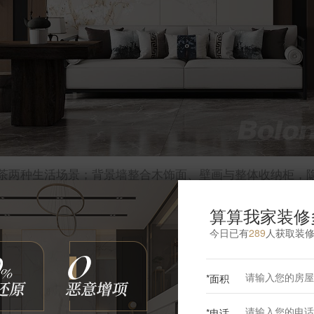
茶两种生活场景；背景墙整合木饰面、壁画与整体收纳柜，
算算我家装修
今日已有
289
人获取装
更多客厅灵感
*面积
*电话