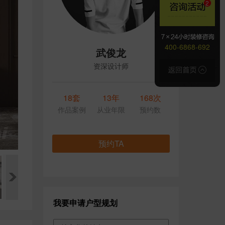
400-6868-692
武俊龙
资深设计师
18套
13年
168次
作品案例
从业年限
预约数
预约TA
我要申请户型规划