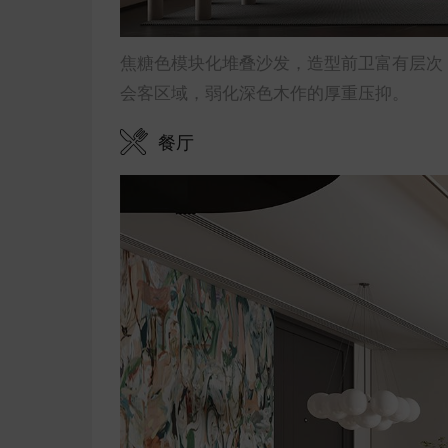
焦糖色模块化堆叠沙发，造型前卫富有层次
会客区域，弱化深色木作的厚重压抑。
餐厅