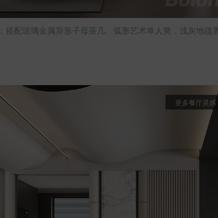
；搭配玻璃金属异形子母茶几、弧形艺术单人凳，浅灰地毯
更多餐厅灵感