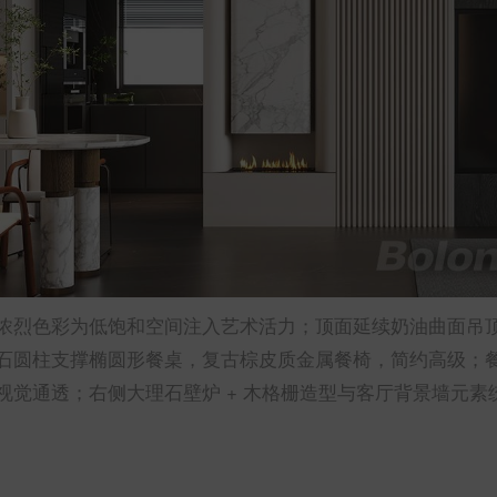
浓烈色彩为低饱和空间注入艺术活力；顶面延续奶油曲面吊
石圆柱支撑椭圆形餐桌，复古棕皮质金属餐椅，简约高级；
觉通透；右侧大理石壁炉 + 木格栅造型与客厅背景墙元素