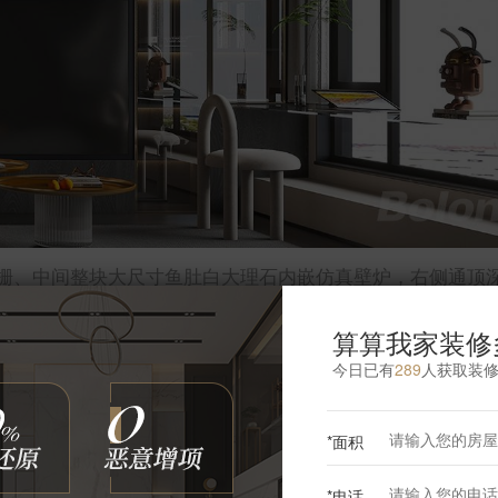
栅、中间整块大尺寸鱼肚白大理石内嵌仿真壁炉，右侧通顶
合；大面积落地窗搭配飘窗，摆放潮玩雕塑、艺术摆件，强
算算我家装修
今日已有
289
人获取装
*面积
更多客厅灵感
*电话