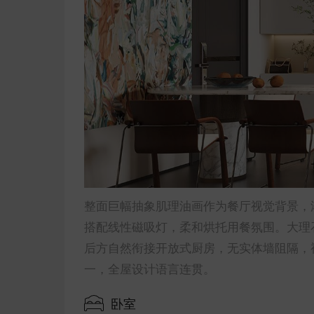
整面巨幅抽象肌理油画作为餐厅视觉背景，
搭配线性磁吸灯，柔和烘托用餐氛围。大理
后方自然衔接开放式厨房，无实体墙阻隔，视
一，全屋设计语言连贯。
卧室