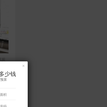
深炭
×
化空
多少钱
修预算