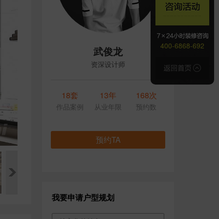
400-6868-692
武俊龙
资深设计师
18套
13年
168次
作品案例
从业年限
预约数
预约TA
我要申请户型规划