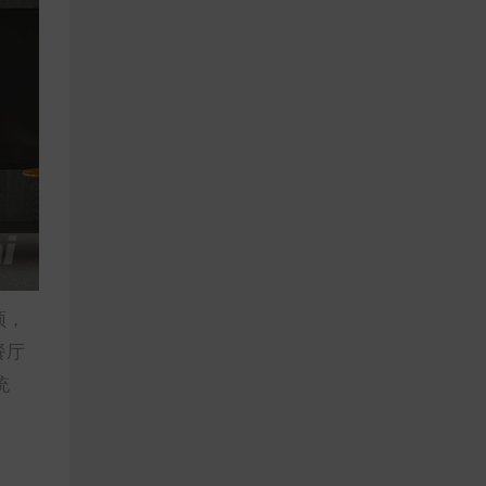
顶，
餐厅
统