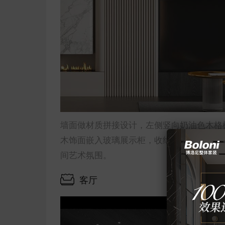
墙面做材质拼接设计，左侧竖向奶油色木格
木饰面嵌入玻璃展示柜，收纳与艺术展示结
间艺术氛围。
客厅