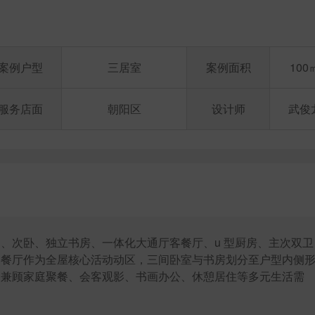
案例户型
三居室
案例面积
100
服务店面
朝阳区
设计师
武俊
、次卧、独立书房、一体化大通厅客餐厅、u 型厨房、主次双卫
客餐厅作为全屋核心活动动区，三间卧室与书房划分至户型内侧
局兼顾家庭聚餐、会客观影、书画办公、休憩居住等多元生活需