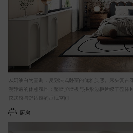
以奶油白为基调，复刻法式卧室的优雅质感。床头复古
漫静谧的休憩氛围；整墙护墙板与拱形边柜延续了整体
仪式感与舒适感的睡眠空间
厨房