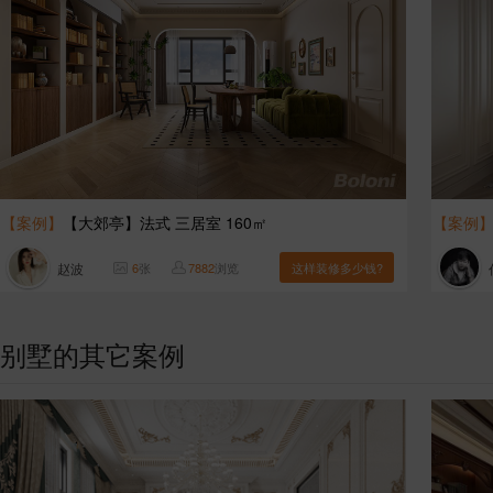
【案例】
【大郊亭】法式 三居室 160㎡
【案例
赵波
6
张
7882
浏览
这样装修多少钱?
别墅的其它案例