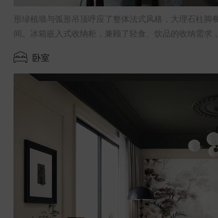
形绿植墙与弧形吊顶呼应了整体法式风格，大理石柱脚
间。冰箱嵌入式收纳柜，兼顾了轻食、饮品的收纳需求
卧室