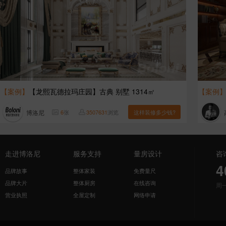
【案例】
【龙熙瓦德拉玛庄园】古典 别墅 1314㎡
【案例
博洛尼
6
张
3507631
浏览
这样装修多少钱?
走进博洛尼
服务支持
量房设计
咨
4
品牌故事
整体家装
免费量尺
品牌大片
整体厨房
在线咨询
周
营业执照
全屋定制
网络申请