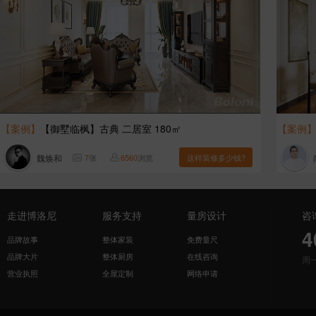
【案例】
【御墅临枫】古典 二居室 180㎡
【案例
魏焕和
7
张
6560
浏览
这样装修多少钱?
走进博洛尼
服务支持
量房设计
咨
4
品牌故事
整体家装
免费量尺
品牌大片
整体厨房
在线咨询
周
营业执照
全屋定制
网络申请