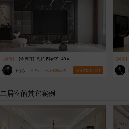
【案例】
【金茂府】现代 四居室 140㎡
【案例
渠海东
7
张
846099
浏览
这样装修多少钱?
二居室的其它案例