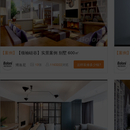
【案例】
【领袖硅谷】实景案例 别墅 600㎡
【案例
博洛尼
13
张
1163222
浏览
这样装修多少钱?