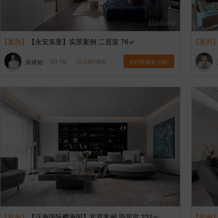
【案例】
【永安东里】实景案例 二居室 76㎡
【案例
陈建彬
7
张
2487
浏览
这样装修多少钱?
【案例】
【泛海国际樱海园】实景案例 四居室 232㎡
【案例