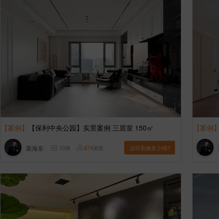
【案例】
【保利中央公园】实景案例 三居室 150㎡
【案例
渠海东
10
张
674
浏览
这样装修多少钱?