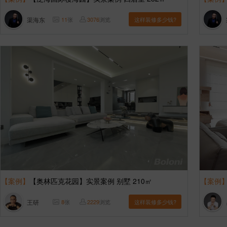
渠海东
11
张
3076
浏览
这样装修多少钱?
【案例】
【奥林匹克花园】实景案例 别墅 210㎡
【案例
王研
8
张
2229
浏览
这样装修多少钱?