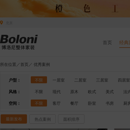
北京
首页
经典
所在位置／
首页
／
优秀案例
户型：
不限
一居室
二居室
三居室
四居室
风格：
不限
现代
原木
欧式
美式
法
空间：
不限
客厅
餐厅
卧室
书房
厨
最新发布
热点案例
面积排序